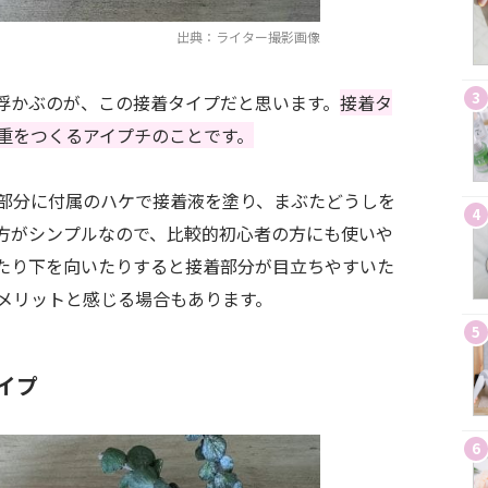
出典：ライター撮影画像
3
浮かぶのが、この接着タイプだと思います。
接着タ
重をつくるアイプチのことです。
部分に付属のハケで接着液を塗り、まぶたどうしを
4
方がシンプルなので、比較的初心者の方にも使いや
たり下を向いたりすると接着部分が目立ちやすいた
メリットと感じる場合もあります。
5
イプ
6