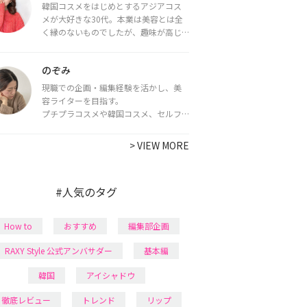
韓国コスメをはじめとするアジアコス
メが大好きな30代。本業は美容とは全
く縁のないものでしたが、趣味が高じ
てコスメコンシェルジュ・コスメライ
ター資格を取得し、現在は韓国コスメ
のぞみ
ライターとして活動中。
都内で16タイプパーソナルカラー診
現職での企画・編集経験を活かし、美
断・顔タイプ診断・骨格診断によるイ
容ライターを目指す。
メージコンサルティングも行っていま
プチプラコスメや韓国コスメ、セルフ
す。
ネイルに興味があり、美容系SNSや動画
で最新情報をチェック。家事や育児の合
>
VIEW MORE
間に取り入れられる時短美容テクも実
践中。日本化粧品検定1級保有。
#人気のタグ
How to
おすすめ
編集部企画
RAXY Style 公式アンバサダー
基本編
韓国
アイシャドウ
徹底レビュー
トレンド
リップ