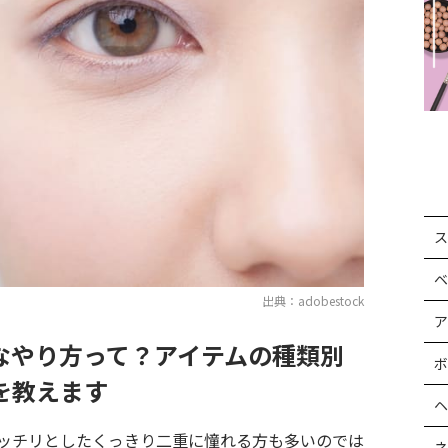
ス
ベ
出典：adobestock
ア
なやり方って？アイテムの種類別
ボ
を教えます
ヘ
ッチリとしたくっきり二重に憧れる方も多いのでは
ネ