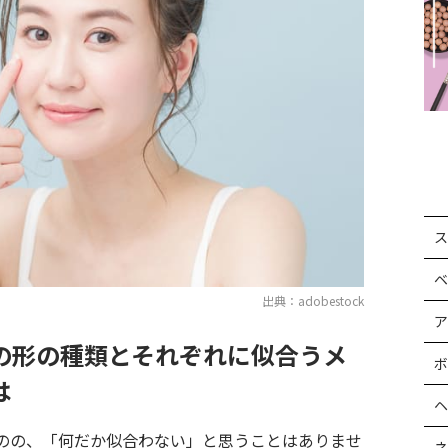
ス
ベ
出典：adobestock
ア
の形の種類とそれぞれに似合うメ
ボ
は
ヘ
のの、「何だか似合わない」と思うことはありませ
ネ