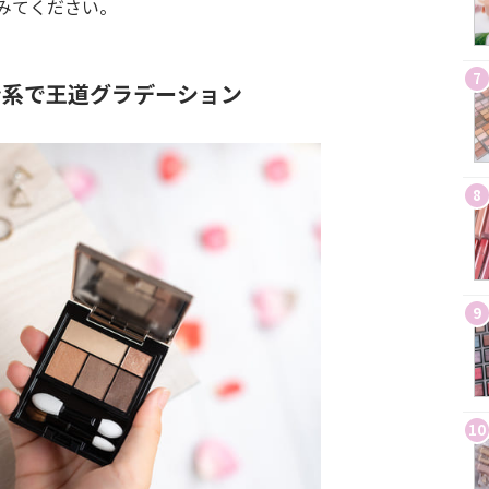
みてください。
7
ン系で王道グラデーション
8
9
10