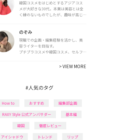
韓国コスメをはじめとするアジアコス
メが大好きな30代。本業は美容とは全
く縁のないものでしたが、趣味が高じ
てコスメコンシェルジュ・コスメライ
ター資格を取得し、現在は韓国コスメ
のぞみ
ライターとして活動中。
都内で16タイプパーソナルカラー診
現職での企画・編集経験を活かし、美
断・顔タイプ診断・骨格診断によるイ
容ライターを目指す。
メージコンサルティングも行っていま
プチプラコスメや韓国コスメ、セルフ
す。
ネイルに興味があり、美容系SNSや動画
で最新情報をチェック。家事や育児の合
>
VIEW MORE
間に取り入れられる時短美容テクも実
践中。日本化粧品検定1級保有。
#人気のタグ
How to
おすすめ
編集部企画
RAXY Style 公式アンバサダー
基本編
韓国
徹底レビュー
アイシャドウ
トレンド
リップ