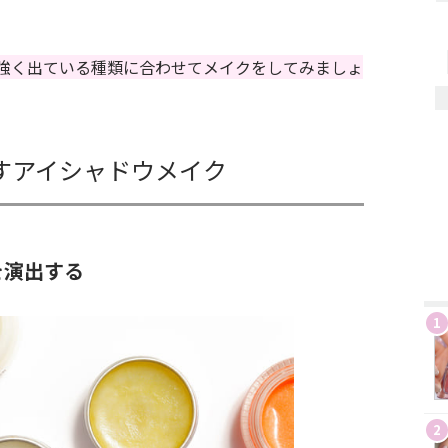
。
強く出ている種類に合わせてメイクをしてみましょ
すアイシャドウメイク
を演出する
1
2