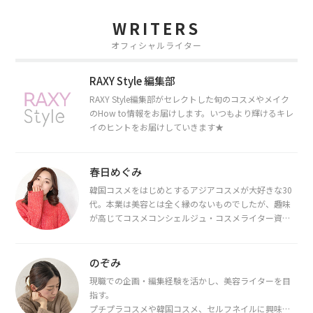
WRITERS
オフィシャルライター
RAXY Style 編集部
RAXY Style編集部がセレクトした旬のコスメやメイク
のHow to情報をお届けします。いつもより輝けるキレ
イのヒントをお届けしていきます★
春日めぐみ
韓国コスメをはじめとするアジアコスメが大好きな30
代。本業は美容とは全く縁のないものでしたが、趣味
が高じてコスメコンシェルジュ・コスメライター資格
を取得し、現在は韓国コスメライターとして活動中。
都内で16タイプパーソナルカラー診断・顔タイプ診
断・骨格診断によるイメージコンサルティングも行っ
のぞみ
ています。
現職での企画・編集経験を活かし、美容ライターを目
指す。
プチプラコスメや韓国コスメ、セルフネイルに興味が