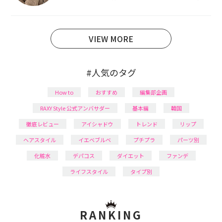
あり、美容系SNSや動画で最新情報をチェック。家事や
育児の合間に取り入れられる時短美容テクも実践中。
日本化粧品検定1級保有。
VIEW MORE
#人気のタグ
How to
おすすめ
編集部企画
RAXY Style 公式アンバサダー
基本編
韓国
徹底レビュー
アイシャドウ
トレンド
リップ
ヘアスタイル
イエベブルベ
プチプラ
パーツ別
化粧水
デパコス
ダイエット
ファンデ
ライフスタイル
タイプ別
RANKING