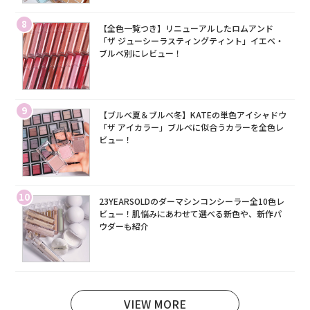
8
【全色一覧つき】リニューアルしたロムアンド
「ザ ジューシーラスティングティント」イエベ・
ブルベ別にレビュー！
9
【ブルベ夏＆ブルベ冬】KATEの単色アイシャドウ
「ザ アイカラー」ブルベに似合うカラーを全色レ
ビュー！
10
23YEARSOLDのダーマシンコンシーラー全10色レ
ビュー！肌悩みにあわせて選べる新色や、新作パ
ウダーも紹介
VIEW MORE