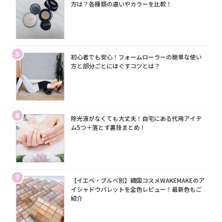
方は？各種類の違いやカラーを比較！
5
初心者でも安心！フォームローラーの簡単な使い
方と部分ごとにほぐすコツとは？
6
除光液がなくても大丈夫！自宅にある代用アイテ
ム5つ＋落とす裏技まとめ！
7
【イエベ・ブルベ別】韓国コスメWAKEMAKEのア
イシャドウパレットを全色レビュー！最新色もご
紹介