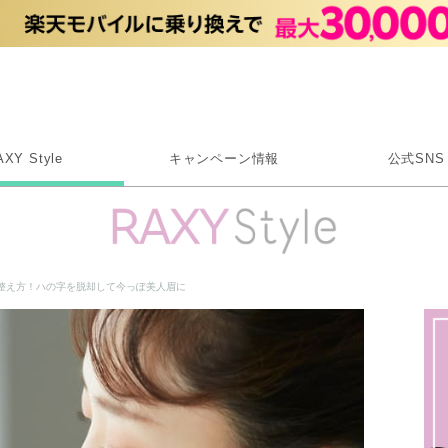
Rakuten RAXY
AXY Style
キャンペーン情報
公式SNS
X
Instagram
LINE
整え方！ハの字を脱却して今っぽ美人眉に
Rakuten Link