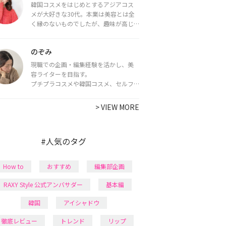
韓国コスメをはじめとするアジアコス
メが大好きな30代。本業は美容とは全
く縁のないものでしたが、趣味が高じ
てコスメコンシェルジュ・コスメライ
ター資格を取得し、現在は韓国コスメ
のぞみ
ライターとして活動中。
都内で16タイプパーソナルカラー診
現職での企画・編集経験を活かし、美
断・顔タイプ診断・骨格診断によるイ
容ライターを目指す。
メージコンサルティングも行っていま
プチプラコスメや韓国コスメ、セルフ
す。
ネイルに興味があり、美容系SNSや動画
で最新情報をチェック。家事や育児の合
>
VIEW MORE
間に取り入れられる時短美容テクも実
践中。日本化粧品検定1級保有。
#人気のタグ
How to
おすすめ
編集部企画
RAXY Style 公式アンバサダー
基本編
韓国
アイシャドウ
徹底レビュー
トレンド
リップ