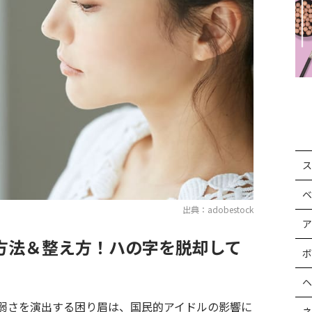
ス
ベ
出典：adobestock
ア
方法＆整え方！ハの字を脱却して
ボ
ヘ
弱さを演出する困り眉は、国民的アイドルの影響に
ネ