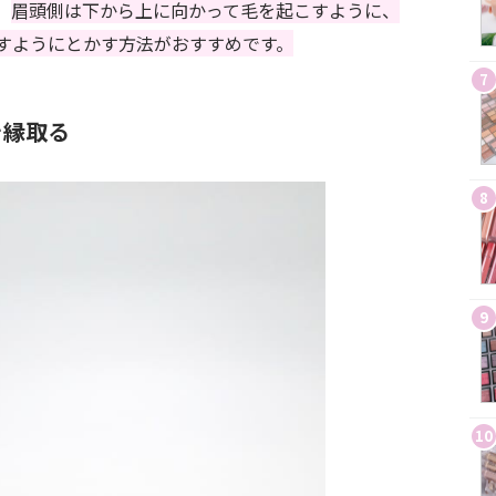
。
眉頭側は下から上に向かって毛を起こすように、
すようにとかす方法がおすすめです。
7
を縁取る
8
9
10