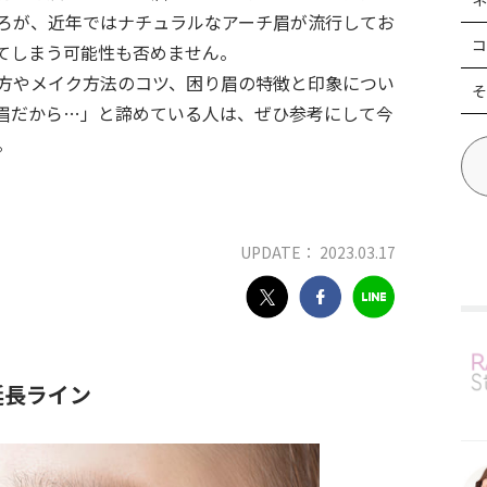
ろが、近年ではナチュラルなアーチ眉が流行してお
コ
てしまう可能性も否めません。
方やメイク方法のコツ、困り眉の特徴と印象につい
そ
眉だから…」と諦めている人は、ぜひ参考にして今
。
UPDATE： 2023.03.17
延長ライン