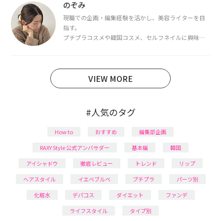
断・骨格診断によるイメージコンサルティングも行っ
のぞみ
ています。
現職での企画・編集経験を活かし、美容ライターを目
指す。
プチプラコスメや韓国コスメ、セルフネイルに興味が
あり、美容系SNSや動画で最新情報をチェック。家事や
育児の合間に取り入れられる時短美容テクも実践中。
日本化粧品検定1級保有。
VIEW MORE
#人気のタグ
How to
おすすめ
編集部企画
RAXY Style 公式アンバサダー
基本編
韓国
アイシャドウ
徹底レビュー
トレンド
リップ
ヘアスタイル
イエベブルベ
プチプラ
パーツ別
化粧水
デパコス
ダイエット
ファンデ
ライフスタイル
タイプ別