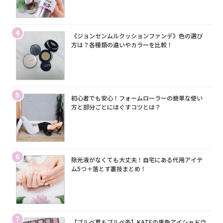
4
《ジョンセンムルクッションファンデ》色の選び
方は？各種類の違いやカラーを比較！
5
初心者でも安心！フォームローラーの簡単な使い
方と部分ごとにほぐすコツとは？
6
除光液がなくても大丈夫！自宅にある代用アイテ
ム5つ＋落とす裏技まとめ！
7
【ブルベ夏＆ブルベ冬】KATEの単色アイシャドウ