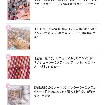
「ザ アイカラー」ブルベに似合うカラーを全色レ
ビュー！
8
【イエベ・ブルベ別】韓国コスメWAKEMAKEのア
イシャドウパレットを全色レビュー！最新色もご
紹介
9
【全色一覧つき】リニューアルしたロムアンド
「ザ ジューシーラスティングティント」イエベ・
ブルベ別にレビュー！
10
23YEARSOLDのダーマシンコンシーラー全10色レ
ビュー！肌悩みにあわせて選べる新色や、新作パ
ウダーも紹介