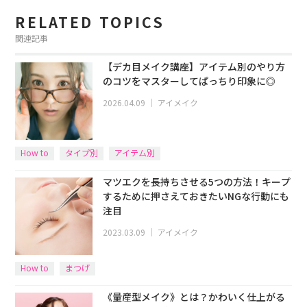
RELATED TOPICS
関連記事
【デカ目メイク講座】アイテム別のやり方
のコツをマスターしてぱっちり印象に◎
2026.04.09
｜
アイメイク
How to
タイプ別
アイテム別
マツエクを長持ちさせる5つの方法！キープ
するために押さえておきたいNGな行動にも
注目
2023.03.09
｜
アイメイク
How to
まつげ
《量産型メイク》とは？かわいく仕上がる