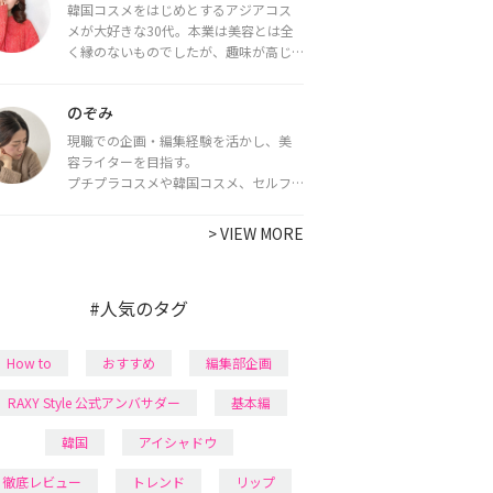
韓国コスメをはじめとするアジアコス
メが大好きな30代。本業は美容とは全
く縁のないものでしたが、趣味が高じ
てコスメコンシェルジュ・コスメライ
ター資格を取得し、現在は韓国コスメ
のぞみ
ライターとして活動中。
都内で16タイプパーソナルカラー診
現職での企画・編集経験を活かし、美
断・顔タイプ診断・骨格診断によるイ
容ライターを目指す。
メージコンサルティングも行っていま
プチプラコスメや韓国コスメ、セルフ
す。
ネイルに興味があり、美容系SNSや動画
で最新情報をチェック。家事や育児の合
>
VIEW MORE
間に取り入れられる時短美容テクも実
践中。日本化粧品検定1級保有。
#人気のタグ
How to
おすすめ
編集部企画
RAXY Style 公式アンバサダー
基本編
韓国
アイシャドウ
徹底レビュー
トレンド
リップ