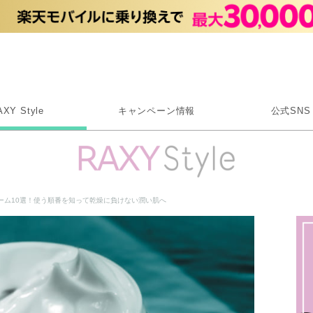
Rakuten RAXY
AXY Style
キャンペーン情報
公式SNS
X
Instagram
LINE
ーム10選！使う順番を知って乾燥に負けない潤い肌へ
Rakuten Link