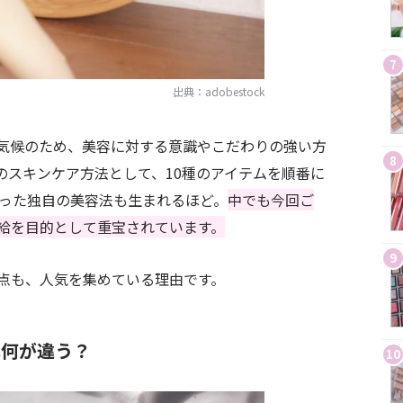
7
出典：adobestock
気候のため、美容に対する意識やこだわりの強い方
8
のスキンケア方法として、10種のアイテムを順番に
いった独自の美容法も生まれるほど。
中でも今回ご
給を目的として重宝されています。
9
点も、人気を集めている理由です。
は何が違う？
10