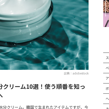
ス
ベ
出典：adobestock
ア
分クリーム10選！使う順番を知っ
ボ
へ
ヘ
水分クリーム。韓国で生まれたアイテムですが、今
ネ