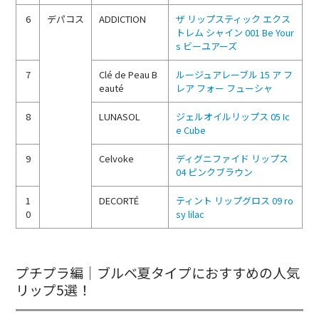
6
デパコス
ADDICTION
ザ リップスティック エクス
トレム シャイン 001 Be Your
s ビーユアーズ
7
Clé de Peau B
ルージュアレーブル 15 ア フ
eauté
レア フォー フューシャ
8
LUNASOL
ジェルオイルリップス 05 Ic
e Cube
9
Celvoke
ディグニファイド リップス
04 ピンクブラウン
1
DECORTÉ
ティント リップグロス 09 ro
0
sy lilac
プチプラ編｜ブルベ夏タイプにおすすめの人気
リップ5選！