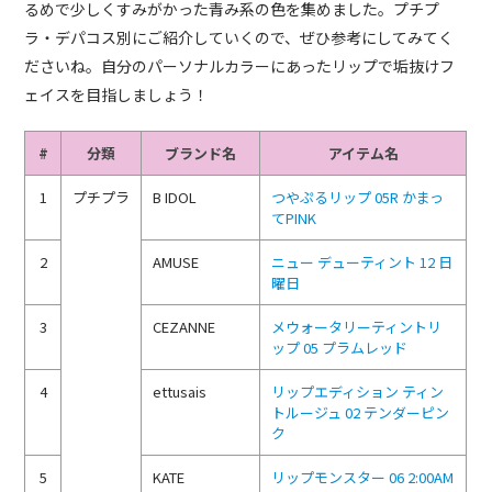
るめで少しくすみがかった青み系の色を集めました。プチプ
ラ・デパコス別にご紹介していくので、ぜひ参考にしてみてく
ださいね。自分のパーソナルカラーにあったリップで垢抜けフ
ェイスを目指しましょう！
#
分類
ブランド名
アイテム名
1
プチプラ
B IDOL
つやぷるリップ 05R かまっ
てPINK
2
AMUSE
ニュー デューティント 12 日
曜日
3
CEZANNE
メウォータリーティントリ
ップ 05 プラムレッド
4
ettusais
リップエディション ティン
トルージュ 02 テンダーピン
ク
5
KATE
リップモンスター 06 2:00AM