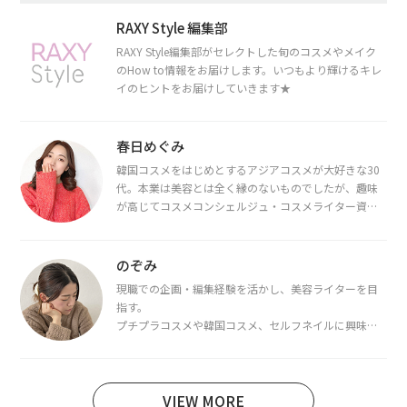
RAXY Style 編集部
RAXY Style編集部がセレクトした旬のコスメやメイク
のHow to情報をお届けします。いつもより輝けるキレ
イのヒントをお届けしていきます★
春日めぐみ
韓国コスメをはじめとするアジアコスメが大好きな30
代。本業は美容とは全く縁のないものでしたが、趣味
が高じてコスメコンシェルジュ・コスメライター資格
を取得し、現在は韓国コスメライターとして活動中。
都内で16タイプパーソナルカラー診断・顔タイプ診
断・骨格診断によるイメージコンサルティングも行っ
のぞみ
ています。
現職での企画・編集経験を活かし、美容ライターを目
指す。
プチプラコスメや韓国コスメ、セルフネイルに興味が
あり、美容系SNSや動画で最新情報をチェック。家事や
育児の合間に取り入れられる時短美容テクも実践中。
日本化粧品検定1級保有。
VIEW MORE