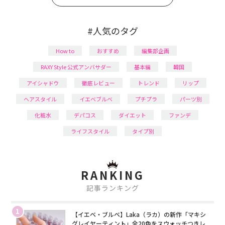
#人気のタグ
How to
おすすめ
編集部企画
RAXY Style 公式アンバサダー
基本編
韓国
アイシャドウ
徹底レビュー
トレンド
リップ
ヘアスタイル
イエベブルベ
プチプラ
パーツ別
化粧水
デパコス
ダイエット
ファンデ
ライフスタイル
タイプ別
RANKING
記事ランキング
1
【イエベ・ブルベ】Laka（ラカ）の新作「マキシ
グレイヤーティント」全20色をスウォッチつきレ