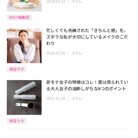
2024.03.22
｜
コラム
RAXY編集部
忙しくても洗練された「きちんと感」を。
ズボラな私が大切にしているメイクのこだ
わり
2026.03.26
｜
コラム
美容ネタ
非モテ女子の特徴はコレ！実は見られてい
る大人女子の油断しがちな6つのポイント
2021.11.08
｜
コラム
美容ネタ