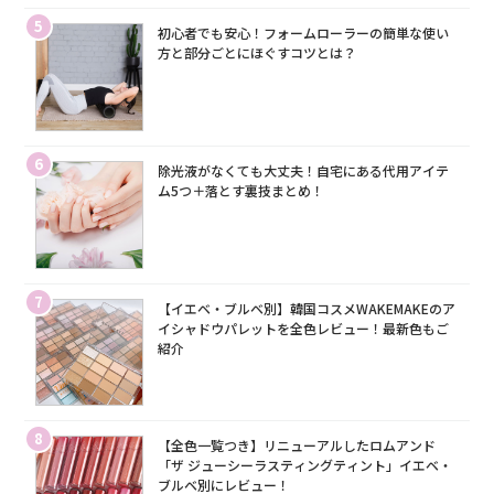
5
初心者でも安心！フォームローラーの簡単な使い
方と部分ごとにほぐすコツとは？
6
除光液がなくても大丈夫！自宅にある代用アイテ
ム5つ＋落とす裏技まとめ！
7
【イエベ・ブルベ別】韓国コスメWAKEMAKEのア
イシャドウパレットを全色レビュー！最新色もご
紹介
8
【全色一覧つき】リニューアルしたロムアンド
「ザ ジューシーラスティングティント」イエベ・
ブルベ別にレビュー！