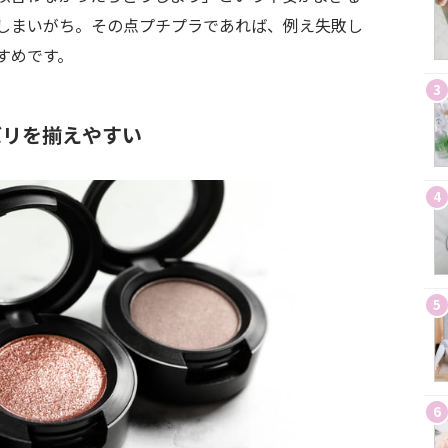
しまいがち。その点プチプラであれば、例え失敗し
すめです。
3
バリを揃えやすい
4
5
6