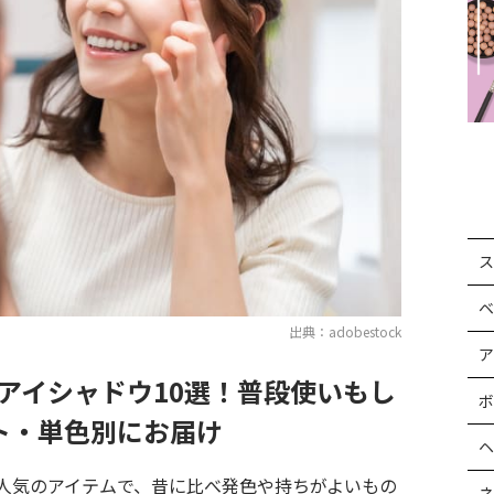
ス
ベ
出典：adobestock
ア
ラアイシャドウ10選！普段使いもし
ボ
ト・単色別にお届け
ヘ
人気のアイテムで、昔に比べ発色や持ちがよいもの
ネ