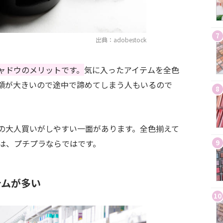
7
出典：adobestock
ャドウのメリットです。
気に入ったアイテムを全色
額が大きいので途中で諦めてしまう人もいるので
8
の大人買いがしやすい一面があります。全色揃えて
は、プチプラならではです。
9
テムが多い
10