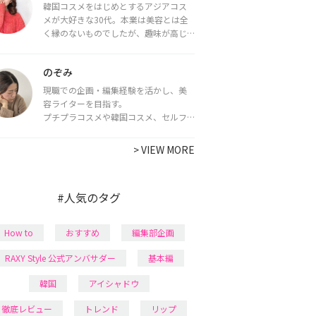
韓国コスメをはじめとするアジアコス
メが大好きな30代。本業は美容とは全
く縁のないものでしたが、趣味が高じ
てコスメコンシェルジュ・コスメライ
ター資格を取得し、現在は韓国コスメ
のぞみ
ライターとして活動中。
都内で16タイプパーソナルカラー診
現職での企画・編集経験を活かし、美
断・顔タイプ診断・骨格診断によるイ
容ライターを目指す。
メージコンサルティングも行っていま
プチプラコスメや韓国コスメ、セルフ
す。
ネイルに興味があり、美容系SNSや動画
で最新情報をチェック。家事や育児の合
>
VIEW MORE
間に取り入れられる時短美容テクも実
践中。日本化粧品検定1級保有。
#人気のタグ
How to
おすすめ
編集部企画
RAXY Style 公式アンバサダー
基本編
韓国
アイシャドウ
徹底レビュー
トレンド
リップ