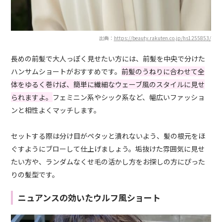
出典：
https://beauty.rakuten.co.jp/hs1255853/
長めの前髪で大人っぽく見せたい方には、前髪を中央で分けた
ハンサムショートがおすすめです。
前髪のうねりに合わせて全
体をゆるく巻けば、簡単に繊細なウェーブ風のスタイルに見せ
られますよ。
フェミニン系やシック系など、幅広いファッショ
ンと相性よくマッチします。
セットする際は分け目がペタッと潰れないよう、髪の根元をほ
ぐすようにブローして仕上げましょう。垢抜けた雰囲気に見せ
たい方や、ランダムなくせ毛の活かし方をお探しの方にぴった
りの髪型です。
ニュアンスの効いたウルフ風ショート