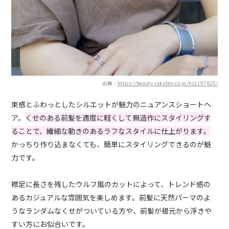
出典：
https://beauty.rakuten.co.jp/hs1197625/
束感とふわっとしたシルエットが魅力のニュアンスショートヘ
ア。
くせのある前髪を適度に軽くして無造作にスタイリングす
ることで、繊細な動きのあるラフなスタイルに仕上がります。
かっちり作り込まなくても、簡単にスタイリングできるのが魅
力です。
襟足に長さを残したウルフ風のカットによって、トレンド感の
あるカジュアルな雰囲気を楽しめます。前髪に天然パーマのよ
うなランダムなくせがついている方や、前髪が根元から浮きや
すい方にお似合いです。