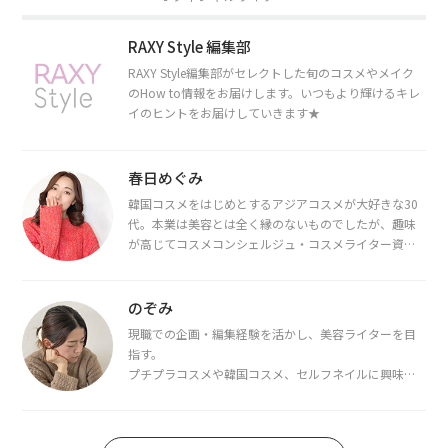
RAXY Style 編集部
RAXY Style編集部がセレクトした旬のコスメやメイク
のHow to情報をお届けします。いつもより輝けるキレ
イのヒントをお届けしていきます★
春日めぐみ
韓国コスメをはじめとするアジアコスメが大好きな30
代。本業は美容とは全く縁のないものでしたが、趣味
が高じてコスメコンシェルジュ・コスメライター資格
を取得し、現在は韓国コスメライターとして活動中。
都内で16タイプパーソナルカラー診断・顔タイプ診
断・骨格診断によるイメージコンサルティングも行っ
のぞみ
ています。
現職での企画・編集経験を活かし、美容ライターを目
指す。
プチプラコスメや韓国コスメ、セルフネイルに興味が
あり、美容系SNSや動画で最新情報をチェック。家事や
育児の合間に取り入れられる時短美容テクも実践中。
日本化粧品検定1級保有。