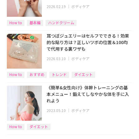
2026.02.19
｜
ボディケア
How to
基本編
ハンドクリーム
耳つぼジュエリーはセルフでできる！効果
的な貼り方は？正しいツボの位置＆100均
で代用する裏ワザも
2026.03.10
｜
ボディケア
How to
おすすめ
トレンド
ダイエット
《簡単&女性向け》体幹トレーニングの基
本メニュー！鍛えてしなやかな体を手に入
れよう
2023.05.10
｜
ボディケア
How to
ダイエット