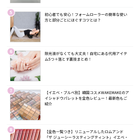
5
初心者でも安心！フォームローラーの簡単な使い
方と部分ごとにほぐすコツとは？
6
除光液がなくても大丈夫！自宅にある代用アイテ
ム5つ＋落とす裏技まとめ！
7
【イエベ・ブルベ別】韓国コスメWAKEMAKEのア
イシャドウパレットを全色レビュー！最新色もご
紹介
8
【全色一覧つき】リニューアルしたロムアンド
「ザ ジューシーラスティングティント」イエベ・