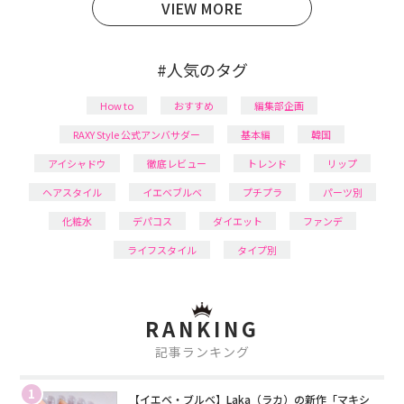
VIEW MORE
#人気のタグ
How to
おすすめ
編集部企画
RAXY Style 公式アンバサダー
基本編
韓国
アイシャドウ
徹底レビュー
トレンド
リップ
ヘアスタイル
イエベブルベ
プチプラ
パーツ別
化粧水
デパコス
ダイエット
ファンデ
ライフスタイル
タイプ別
RANKING
記事ランキング
1
【イエベ・ブルベ】Laka（ラカ）の新作「マキシ