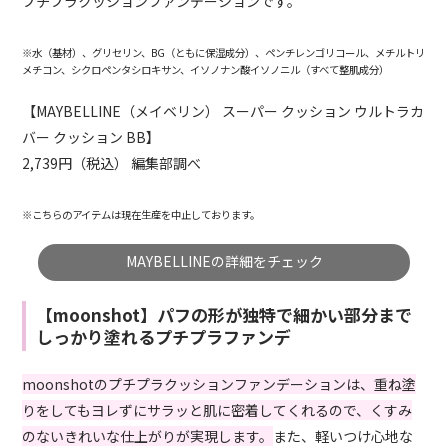
プチプラクッションファンデーションです。
※水（基材）、グリセリン、BG（ともに保湿成分）、ペンチレンゴリコール、メチルトリ
メチコン、シクロペンタシロキサン、イソノナン酸イソノニル（すべて整肌成分）
【MAYBELLINE（メイベリン） スーパー クッション ウルトラカ
バー クッション BB】
2,739円（税込） 編集部調べ
※こちらのアイテムは現在生産を中止しております。
MAYBELLINEの詳細をチェック
【moonshot】パフの形が独特で細かい部分まで
しっかり塗れるプチプラファンデ
moonshotのプチプラクッションファンデーションは、重ね塗
りをしてもヨレずにサラッと肌に密着してくれるので、くすみ
のないきれいな仕上がりが実現します。
また、軽いつけ心地な