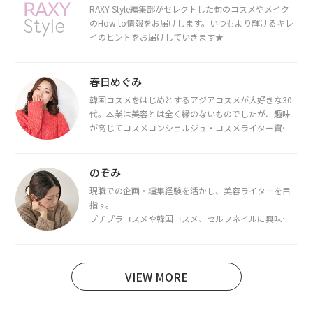
RAXY Style編集部がセレクトした旬のコスメやメイク
のHow to情報をお届けします。いつもより輝けるキレ
イのヒントをお届けしていきます★
春日めぐみ
韓国コスメをはじめとするアジアコスメが大好きな30
代。本業は美容とは全く縁のないものでしたが、趣味
が高じてコスメコンシェルジュ・コスメライター資格
を取得し、現在は韓国コスメライターとして活動中。
都内で16タイプパーソナルカラー診断・顔タイプ診
断・骨格診断によるイメージコンサルティングも行っ
のぞみ
ています。
現職での企画・編集経験を活かし、美容ライターを目
指す。
プチプラコスメや韓国コスメ、セルフネイルに興味が
あり、美容系SNSや動画で最新情報をチェック。家事や
育児の合間に取り入れられる時短美容テクも実践中。
日本化粧品検定1級保有。
VIEW MORE