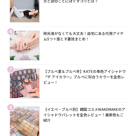
方と部分ごとにほぐすコツとは？
6
除光液がなくても大丈夫！自宅にある代用アイテ
ム5つ＋落とす裏技まとめ！
7
【ブルベ夏＆ブルベ冬】KATEの単色アイシャドウ
「ザ アイカラー」ブルベに似合うカラーを全色レ
ビュー！
8
【イエベ・ブルベ別】韓国コスメWAKEMAKEのア
イシャドウパレットを全色レビュー！最新色もご
紹介