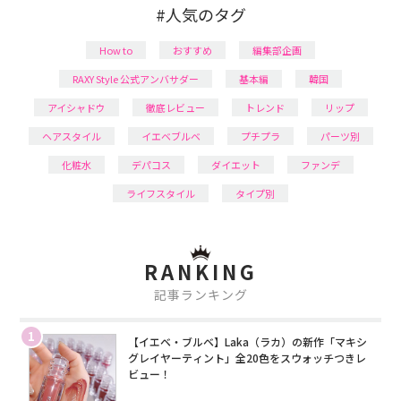
#人気のタグ
How to
おすすめ
編集部企画
RAXY Style 公式アンバサダー
基本編
韓国
アイシャドウ
徹底レビュー
トレンド
リップ
ヘアスタイル
イエベブルベ
プチプラ
パーツ別
化粧水
デパコス
ダイエット
ファンデ
ライフスタイル
タイプ別
RANKING
記事ランキング
1
【イエベ・ブルベ】Laka（ラカ）の新作「マキシ
グレイヤーティント」全20色をスウォッチつきレ
ビュー！