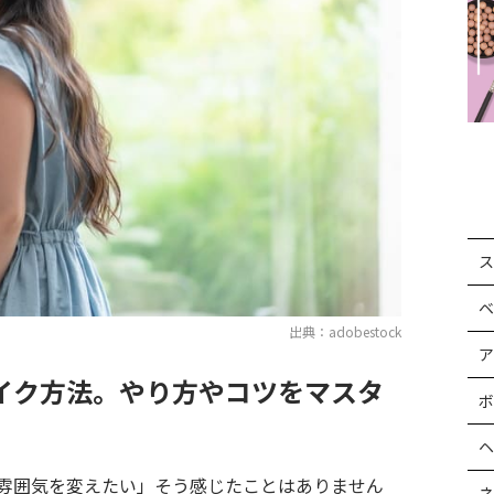
ス
ベ
出典：adobestock
ア
イク方法。やり方やコツをマスタ
ボ
ヘ
雰囲気を変えたい」そう感じたことはありません
ネ