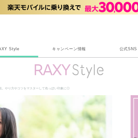
Rakuten RAXY
AXY Style
キャンペーン情報
公式SNS
X
Instagram
LINE
法。やり方やコツをマスターして色っぽい印象に◎
Rakuten Link