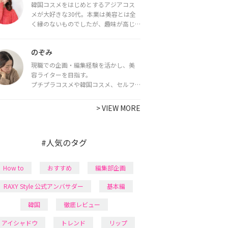
韓国コスメをはじめとするアジアコス
メが大好きな30代。本業は美容とは全
く縁のないものでしたが、趣味が高じ
てコスメコンシェルジュ・コスメライ
ター資格を取得し、現在は韓国コスメ
のぞみ
ライターとして活動中。
都内で16タイプパーソナルカラー診
現職での企画・編集経験を活かし、美
断・顔タイプ診断・骨格診断によるイ
容ライターを目指す。
メージコンサルティングも行っていま
プチプラコスメや韓国コスメ、セルフ
す。
ネイルに興味があり、美容系SNSや動画
で最新情報をチェック。家事や育児の合
>
VIEW MORE
間に取り入れられる時短美容テクも実
践中。日本化粧品検定1級保有。
#人気のタグ
How to
おすすめ
編集部企画
RAXY Style 公式アンバサダー
基本編
韓国
徹底レビュー
アイシャドウ
トレンド
リップ