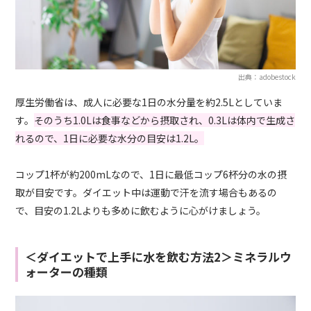
出典：adobestock
厚生労働省は、成人に必要な1日の水分量を約2.5Lとしていま
す。
そのうち1.0Lは食事などから摂取され、0.3Lは体内で生成さ
れるので、1日に必要な水分の目安は1.2L。
コップ
1
杯が約
200mL
なので、
1
日に最低コップ
6
杯分の水の摂
取が目安です。ダイエット中は運動で汗を流す場合もあるの
で、目安の
1.2L
よりも多めに飲むように心がけましょう。
＜ダイエットで上手に水を飲む方法2＞ミネラルウ
ォーターの種類