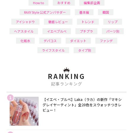
How to
おすすめ
編集部企画
RAXY Style 公式アンバサダー
基本編
韓国
アイシャドウ
徹底レビュー
トレンド
リップ
ヘアスタイル
イエベブルベ
プチプラ
パーツ別
化粧水
デパコス
ダイエット
ファンデ
ライフスタイル
タイプ別
RANKING
記事ランキング
1
【イエベ・ブルベ】Laka（ラカ）の新作「マキシ
グレイヤーティント」全20色をスウォッチつきレ
ビュー！