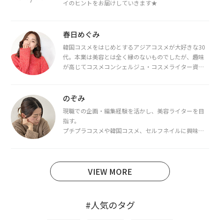
イのヒントをお届けしていきます★
春日めぐみ
韓国コスメをはじめとするアジアコスメが大好きな30
代。本業は美容とは全く縁のないものでしたが、趣味
が高じてコスメコンシェルジュ・コスメライター資格
を取得し、現在は韓国コスメライターとして活動中。
都内で16タイプパーソナルカラー診断・顔タイプ診
断・骨格診断によるイメージコンサルティングも行っ
のぞみ
ています。
現職での企画・編集経験を活かし、美容ライターを目
指す。
プチプラコスメや韓国コスメ、セルフネイルに興味が
あり、美容系SNSや動画で最新情報をチェック。家事や
育児の合間に取り入れられる時短美容テクも実践中。
日本化粧品検定1級保有。
VIEW MORE
#人気のタグ