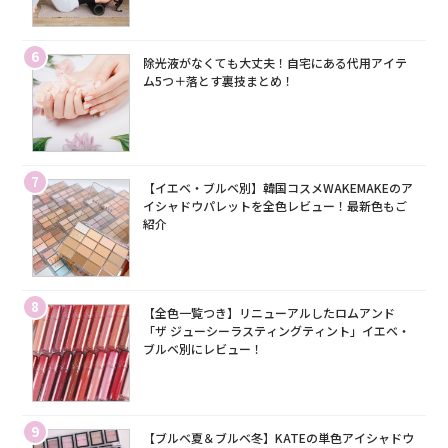
6
除光液がなくても大丈夫！自宅にある代用アイテ
ム5つ＋落とす裏技まとめ！
7
【イエベ・ブルベ別】韓国コスメWAKEMAKEのア
イシャドウパレットを全色レビュー！最新色もご
紹介
8
【全色一覧つき】リニューアルしたロムアンド
「ザ ジューシーラスティングティント」イエベ・
ブルベ別にレビュー！
9
【ブルベ夏＆ブルベ冬】KATEの単色アイシャドウ