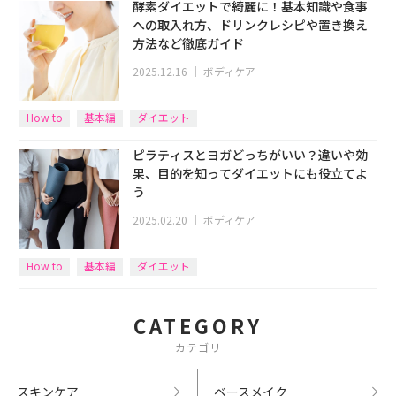
酵素ダイエットで綺麗に！基本知識や食事
への取入れ方、ドリンクレシピや置き換え
方法など徹底ガイド
2025.12.16
｜
ボディケア
How to
基本編
ダイエット
ピラティスとヨガどっちがいい？違いや効
果、目的を知ってダイエットにも役立てよ
う
2025.02.20
｜
ボディケア
How to
基本編
ダイエット
CATEGORY
カテゴリ
スキンケア
ベースメイク