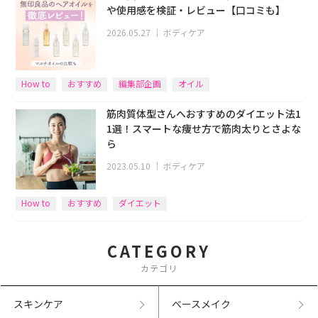
や使用感を検証・レビュー【口コミも】
2026.05.27
｜
ボディケア
How to
おすすめ
編集部企画
オイル
筋肉質体型さんへおすすめのダイエット法1
1選！スマートな痩せ方で筋肉太りとさよな
ら
2023.05.10
｜
ボディケア
How to
おすすめ
ダイエット
CATEGORY
カテゴリ
スキンケア
ベースメイク