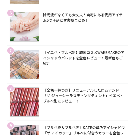
6
除光液がなくても大丈夫！自宅にある代用アイテ
ム5つ＋落とす裏技まとめ！
7
【イエベ・ブルベ別】韓国コスメWAKEMAKEのア
イシャドウパレットを全色レビュー！最新色もご
紹介
8
【全色一覧つき】リニューアルしたロムアンド
「ザ ジューシーラスティングティント」イエベ・
ブルベ別にレビュー！
9
【ブルベ夏＆ブルベ冬】KATEの単色アイシャドウ
「ザ アイカラー」ブルベに似合うカラーを全色レ