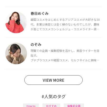
春日めぐみ
韓国コスメをはじめとするアジアコスメが大好きな30
代。本業は美容とは全く縁のないものでしたが、趣味
が高じてコスメコンシェルジュ・コスメライター資格
を取得し、現在は韓国コスメライターとして活動中。
都内で16タイプパーソナルカラー診断・顔タイプ診
断・骨格診断によるイメージコンサルティングも行っ
のぞみ
ています。
現職での企画・編集経験を活かし、美容ライターを目
指す。
プチプラコスメや韓国コスメ、セルフネイルに興味が
あり、美容系SNSや動画で最新情報をチェック。家事や
育児の合間に取り入れられる時短美容テクも実践中。
日本化粧品検定1級保有。
VIEW MORE
#人気のタグ
How to
おすすめ
編集部企画