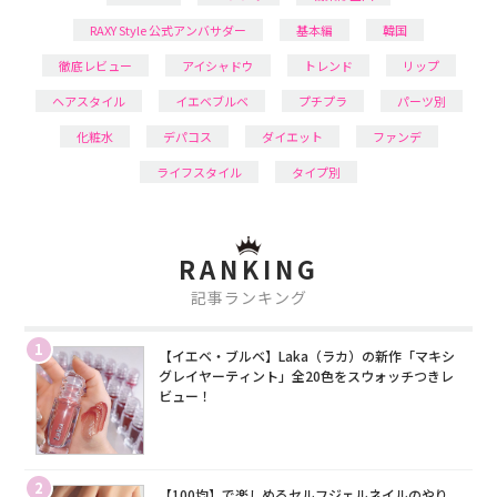
RAXY Style 公式アンバサダー
基本編
韓国
徹底レビュー
アイシャドウ
トレンド
リップ
ヘアスタイル
イエベブルベ
プチプラ
パーツ別
化粧水
デパコス
ダイエット
ファンデ
ライフスタイル
タイプ別
RANKING
記事ランキング
1
【イエベ・ブルベ】Laka（ラカ）の新作「マキシ
グレイヤーティント」全20色をスウォッチつきレ
ビュー！
2
【100均】で楽しめるセルフジェルネイルのやり