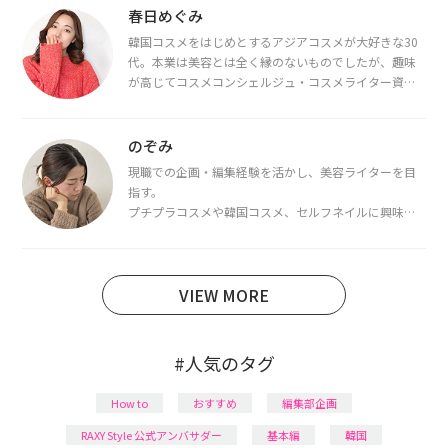
春日めぐみ
韓国コスメをはじめとするアジアコスメが大好きな30
代。本業は美容とは全く縁のないものでしたが、趣味
が高じてコスメコンシェルジュ・コスメライター資格
を取得し、現在は韓国コスメライターとして活動中。
都内で16タイプパーソナルカラー診断・顔タイプ診
断・骨格診断によるイメージコンサルティングも行っ
のぞみ
ています。
現職での企画・編集経験を活かし、美容ライターを目
指す。
プチプラコスメや韓国コスメ、セルフネイルに興味が
あり、美容系SNSや動画で最新情報をチェック。家事や
育児の合間に取り入れられる時短美容テクも実践中。
日本化粧品検定1級保有。
VIEW MORE
#人気のタグ
How to
おすすめ
編集部企画
RAXY Style 公式アンバサダー
基本編
韓国