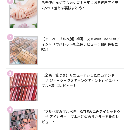
6
除光液がなくても大丈夫！自宅にある代用アイテ
ム5つ＋落とす裏技まとめ！
7
【イエベ・ブルベ別】韓国コスメWAKEMAKEのア
イシャドウパレットを全色レビュー！最新色もご
紹介
8
【全色一覧つき】リニューアルしたロムアンド
「ザ ジューシーラスティングティント」イエベ・
ブルベ別にレビュー！
9
【ブルベ夏＆ブルベ冬】KATEの単色アイシャドウ
「ザ アイカラー」ブルベに似合うカラーを全色レ
ビュー！