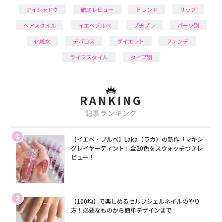
アイシャドウ
徹底レビュー
トレンド
リップ
ヘアスタイル
イエベブルベ
プチプラ
パーツ別
化粧水
デパコス
ダイエット
ファンデ
ライフスタイル
タイプ別
RANKING
記事ランキング
1
【イエベ・ブルベ】Laka（ラカ）の新作「マキシ
グレイヤーティント」全20色をスウォッチつきレ
ビュー！
2
【100均】で楽しめるセルフジェルネイルのやり
方！必要なものから簡単デザインまで