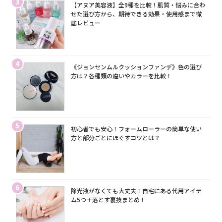
3
【アヌア美容液】全9種を比較！肌質・悩みに合わ
せた選び方から、期待できる効果・使用感まで徹
底レビュー
4
《ジョンセンムルクッションファンデ》色の選び
方は？各種類の違いやカラーを比較！
5
初心者でも安心！フォームローラーの簡単な使い
方と部分ごとにほぐすコツとは？
6
除光液がなくても大丈夫！自宅にある代用アイテ
ム5つ＋落とす裏技まとめ！