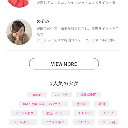
が高じてコスメコンシェルジュ・コスメライター資格
を取得し、現在は韓国コスメライターとして活動中。
都内で16タイプパーソナルカラー診断・顔タイプ診
断・骨格診断によるイメージコンサルティングも行っ
のぞみ
ています。
現職での企画・編集経験を活かし、美容ライターを目
指す。
プチプラコスメや韓国コスメ、セルフネイルに興味が
あり、美容系SNSや動画で最新情報をチェック。家事や
育児の合間に取り入れられる時短美容テクも実践中。
日本化粧品検定1級保有。
VIEW MORE
#人気のタグ
How to
おすすめ
編集部企画
RAXY Style 公式アンバサダー
基本編
韓国
アイシャドウ
徹底レビュー
トレンド
リップ
ヘアスタイル
イエベブルベ
プチプラ
パーツ別