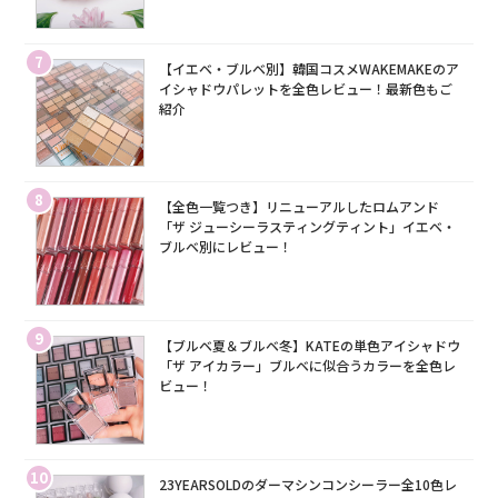
7
【イエベ・ブルベ別】韓国コスメWAKEMAKEのア
イシャドウパレットを全色レビュー！最新色もご
紹介
8
【全色一覧つき】リニューアルしたロムアンド
「ザ ジューシーラスティングティント」イエベ・
ブルベ別にレビュー！
9
【ブルベ夏＆ブルベ冬】KATEの単色アイシャドウ
「ザ アイカラー」ブルベに似合うカラーを全色レ
ビュー！
10
23YEARSOLDのダーマシンコンシーラー全10色レ