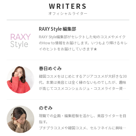
WRITERS
オフィシャルライター
RAXY Style 編集部
RAXY Style編集部がセレクトした旬のコスメやメイク
のHow to情報をお届けします。いつもより輝けるキレ
イのヒントをお届けしていきます★
春日めぐみ
韓国コスメをはじめとするアジアコスメが大好きな30
代。本業は美容とは全く縁のないものでしたが、趣味
が高じてコスメコンシェルジュ・コスメライター資格
を取得し、現在は韓国コスメライターとして活動中。
都内で16タイプパーソナルカラー診断・顔タイプ診
断・骨格診断によるイメージコンサルティングも行っ
のぞみ
ています。
現職での企画・編集経験を活かし、美容ライターを目
指す。
プチプラコスメや韓国コスメ、セルフネイルに興味が
あり、美容系SNSや動画で最新情報をチェック。家事や