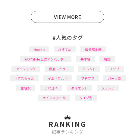
育児の合間に取り入れられる時短美容テクも実践中。
日本化粧品検定1級保有。
VIEW MORE
#人気のタグ
How to
おすすめ
編集部企画
RAXY Style 公式アンバサダー
基本編
韓国
アイシャドウ
徹底レビュー
トレンド
リップ
ヘアスタイル
イエベブルベ
プチプラ
パーツ別
化粧水
デパコス
ダイエット
ファンデ
ライフスタイル
タイプ別
RANKING
記事ランキング