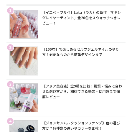
1
【イエベ・ブルベ】Laka（ラカ）の新作「マキシ
グレイヤーティント」全20色をスウォッチつきレ
ビュー！
2
【100均】で楽しめるセルフジェルネイルのやり
方！必要なものから簡単デザインまで
3
【アヌア美容液】全9種を比較！肌質・悩みに合わ
せた選び方から、期待できる効果・使用感まで徹
底レビュー
4
《ジョンセンムルクッションファンデ》色の選び
方は？各種類の違いやカラーを比較！