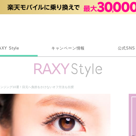
Rakuten RAXY
AXY Style
キャンペーン情報
公式SNS
X
Instagram
LINE
レンジング10選！目元へ負担をかけないオフ方法も伝授
Rakuten Link