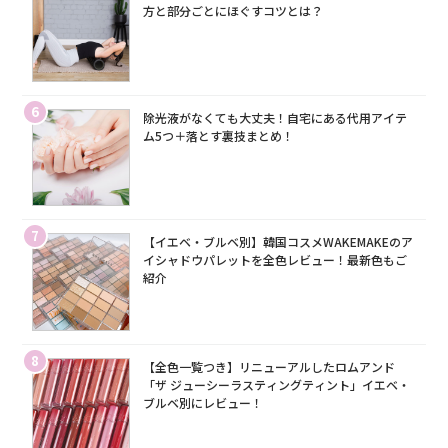
方と部分ごとにほぐすコツとは？
6
除光液がなくても大丈夫！自宅にある代用アイテ
ム5つ＋落とす裏技まとめ！
7
【イエベ・ブルベ別】韓国コスメWAKEMAKEのア
イシャドウパレットを全色レビュー！最新色もご
紹介
8
【全色一覧つき】リニューアルしたロムアンド
「ザ ジューシーラスティングティント」イエベ・
ブルベ別にレビュー！