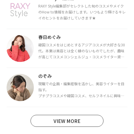
RAXY Style編集部がセレクトした旬のコスメやメイク
のHow to情報をお届けします。いつもより輝けるキレ
イのヒントをお届けしていきます★
春日めぐみ
韓国コスメをはじめとするアジアコスメが大好きな30
代。本業は美容とは全く縁のないものでしたが、趣味
が高じてコスメコンシェルジュ・コスメライター資格
を取得し、現在は韓国コスメライターとして活動中。
都内で16タイプパーソナルカラー診断・顔タイプ診
断・骨格診断によるイメージコンサルティングも行っ
のぞみ
ています。
現職での企画・編集経験を活かし、美容ライターを目
指す。
プチプラコスメや韓国コスメ、セルフネイルに興味が
あり、美容系SNSや動画で最新情報をチェック。家事や
育児の合間に取り入れられる時短美容テクも実践中。
日本化粧品検定1級保有。
VIEW MORE