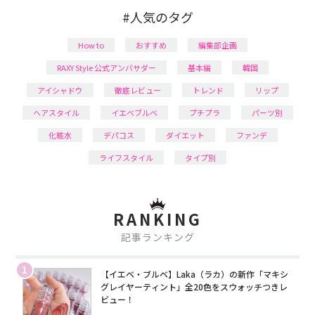
#人気のタグ
How to
おすすめ
編集部企画
RAXY Style 公式アンバサダー
基本編
韓国
アイシャドウ
徹底レビュー
トレンド
リップ
ヘアスタイル
イエベブルベ
プチプラ
パーツ別
化粧水
デパコス
ダイエット
ファンデ
ライフスタイル
タイプ別
RANKING
記事ランキング
1
【イエベ・ブルベ】Laka（ラカ）の新作「マキシ
グレイヤーティント」全20色をスウォッチつきレ
ビュー！