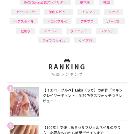
RAXY Style 公式アンバサダー
基本編
韓国
アイシャドウ
徹底レビュー
トレンド
リップ
ヘアスタイル
イエベブルベ
プチプラ
パーツ別
化粧水
デパコス
ダイエット
ファンデ
ライフスタイル
タイプ別
RANKING
記事ランキング
1
【イエベ・ブルベ】Laka（ラカ）の新作「マキシ
グレイヤーティント」全20色をスウォッチつきレ
ビュー！
2
【100均】で楽しめるセルフジェルネイルのやり
方！必要なものから簡単デザインまで