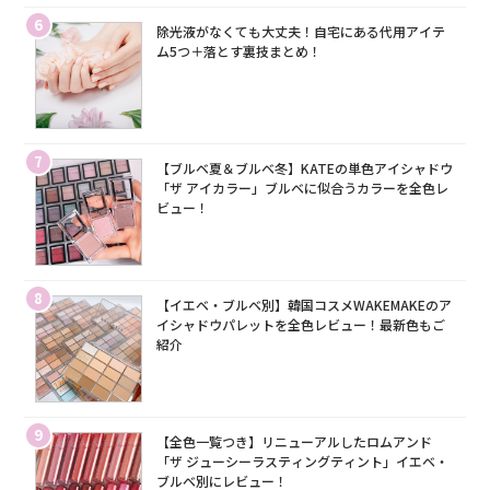
6
除光液がなくても大丈夫！自宅にある代用アイテ
ム5つ＋落とす裏技まとめ！
7
【ブルベ夏＆ブルベ冬】KATEの単色アイシャドウ
「ザ アイカラー」ブルベに似合うカラーを全色レ
ビュー！
8
【イエベ・ブルベ別】韓国コスメWAKEMAKEのア
イシャドウパレットを全色レビュー！最新色もご
紹介
9
【全色一覧つき】リニューアルしたロムアンド
「ザ ジューシーラスティングティント」イエベ・
ブルベ別にレビュー！