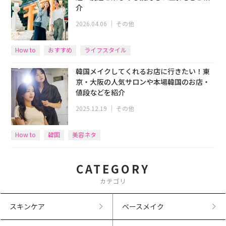
介
2026.04.06
｜
その他
How to
おすすめ
ライフスタイル
韓国メイクしてくれるお店に行きたい！東
京・大阪の人気サロンや本場韓国のお店・
値段などを紹介
2025.12.19
｜
その他
How to
韓国
美容ネタ
CATEGORY
カテゴリ
スキンケア
ベースメイク