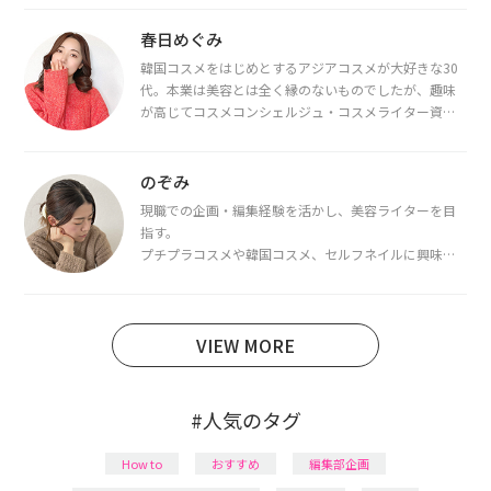
春日めぐみ
韓国コスメをはじめとするアジアコスメが大好きな30
代。本業は美容とは全く縁のないものでしたが、趣味
が高じてコスメコンシェルジュ・コスメライター資格
を取得し、現在は韓国コスメライターとして活動中。
都内で16タイプパーソナルカラー診断・顔タイプ診
断・骨格診断によるイメージコンサルティングも行っ
のぞみ
ています。
現職での企画・編集経験を活かし、美容ライターを目
指す。
プチプラコスメや韓国コスメ、セルフネイルに興味が
あり、美容系SNSや動画で最新情報をチェック。家事や
育児の合間に取り入れられる時短美容テクも実践中。
日本化粧品検定1級保有。
VIEW MORE
#人気のタグ
How to
おすすめ
編集部企画