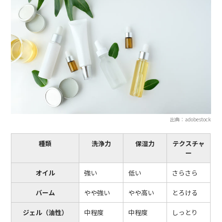
出典：adobestock
種類
洗浄力
保湿力
テクスチャ
ー
オイル
強い
低い
さらさら
バーム
やや強い
やや高い
とろける
ジェル（油性）
中程度
中程度
しっとり