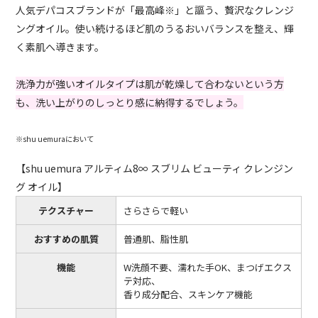
人気デパコスブランドが「最高峰※」と謳う、贅沢なクレンジ
ングオイル。使い続けるほど肌のうるおいバランスを整え、輝
く素肌へ導きます。
洗浄力が強いオイルタイプは肌が乾燥して合わないという方
も、洗い上がりのしっとり感に納得するでしょう。
※shu uemuraにおいて
【shu uemura アルティム8∞ スブリム ビューティ クレンジン
グ オイル】
テクスチャー
さらさらで軽い
おすすめの肌質
普通肌、脂性肌
機能
W洗顔不要、濡れた手OK、まつげエクス
テ対応、
香り成分配合、スキンケア機能