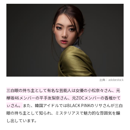
出典：adobestock
三白眼の持ち主として有名な芸能人は女優の小松奈々さん、元
欅坂46メンバーの平手友梨奈さん、元ZOCメンバーの香椎かて
ぃさん。
また、韓国アイドルではBLACK PINKのリサさんが三白
眼の持ち主として知られ、ミステリアスで魅力的な雰囲気を醸
し出しています。