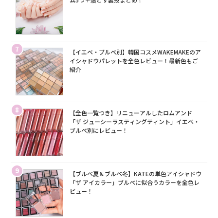
7
【イエベ・ブルベ別】韓国コスメWAKEMAKEのア
イシャドウパレットを全色レビュー！最新色もご
紹介
8
【全色一覧つき】リニューアルしたロムアンド
「ザ ジューシーラスティングティント」イエベ・
ブルベ別にレビュー！
9
【ブルベ夏＆ブルベ冬】KATEの単色アイシャドウ
「ザ アイカラー」ブルベに似合うカラーを全色レ
ビュー！