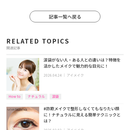
記事一覧へ戻る
RELATED TOPICS
関連記事
涙袋がない人・ある人との違いは？特徴を
活かしたメイクで魅力的な目元に！
2026.04.24
｜
アイメイク
How to
ナチュラル
涙袋
#詐欺メイクで整形しなくてもなりたい顔
に！ナチュラルに見える簡単テクニックと
は？
2026.02.02
｜
アイメイク