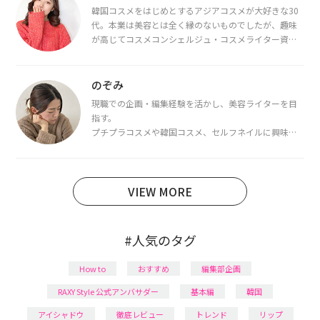
韓国コスメをはじめとするアジアコスメが大好きな30
代。本業は美容とは全く縁のないものでしたが、趣味
が高じてコスメコンシェルジュ・コスメライター資格
を取得し、現在は韓国コスメライターとして活動中。
都内で16タイプパーソナルカラー診断・顔タイプ診
断・骨格診断によるイメージコンサルティングも行っ
のぞみ
ています。
現職での企画・編集経験を活かし、美容ライターを目
指す。
プチプラコスメや韓国コスメ、セルフネイルに興味が
あり、美容系SNSや動画で最新情報をチェック。家事や
育児の合間に取り入れられる時短美容テクも実践中。
日本化粧品検定1級保有。
VIEW MORE
#人気のタグ
How to
おすすめ
編集部企画
RAXY Style 公式アンバサダー
基本編
韓国
アイシャドウ
徹底レビュー
トレンド
リップ