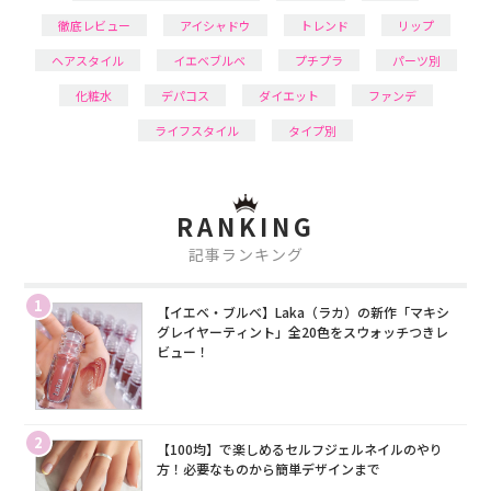
徹底レビュー
アイシャドウ
トレンド
リップ
ヘアスタイル
イエベブルベ
プチプラ
パーツ別
化粧水
デパコス
ダイエット
ファンデ
ライフスタイル
タイプ別
RANKING
記事ランキング
1
【イエベ・ブルベ】Laka（ラカ）の新作「マキシ
グレイヤーティント」全20色をスウォッチつきレ
ビュー！
2
【100均】で楽しめるセルフジェルネイルのやり
方！必要なものから簡単デザインまで