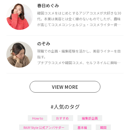
春日めぐみ
韓国コスメをはじめとするアジアコスメが大好きな30
代。本業は美容とは全く縁のないものでしたが、趣味
が高じてコスメコンシェルジュ・コスメライター資格
を取得し、現在は韓国コスメライターとして活動中。
都内で16タイプパーソナルカラー診断・顔タイプ診
断・骨格診断によるイメージコンサルティングも行っ
のぞみ
ています。
現職での企画・編集経験を活かし、美容ライターを目
指す。
プチプラコスメや韓国コスメ、セルフネイルに興味が
あり、美容系SNSや動画で最新情報をチェック。家事や
育児の合間に取り入れられる時短美容テクも実践中。
日本化粧品検定1級保有。
VIEW MORE
#人気のタグ
How to
おすすめ
編集部企画
RAXY Style 公式アンバサダー
基本編
韓国