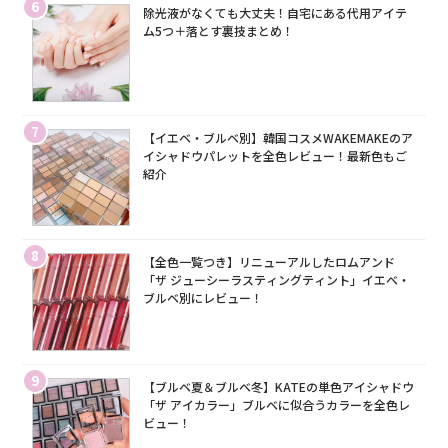
6
除光液がなくても大丈夫！自宅にある代用アイテ
ム5つ＋落とす裏技まとめ！
7
【イエベ・ブルベ別】韓国コスメWAKEMAKEのア
イシャドウパレットを全色レビュー！最新色もご
紹介
8
【全色一覧つき】リニューアルしたロムアンド
「ザ ジューシーラスティングティント」イエベ・
ブルベ別にレビュー！
9
【ブルベ夏＆ブルベ冬】KATEの単色アイシャドウ
「ザ アイカラー」ブルベに似合うカラーを全色レ
ビュー！