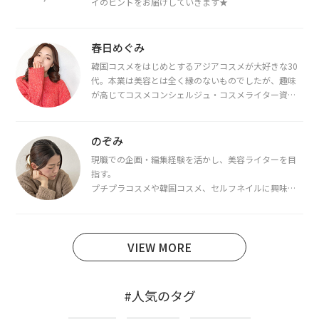
イのヒントをお届けしていきます★
春日めぐみ
韓国コスメをはじめとするアジアコスメが大好きな30
代。本業は美容とは全く縁のないものでしたが、趣味
が高じてコスメコンシェルジュ・コスメライター資格
を取得し、現在は韓国コスメライターとして活動中。
都内で16タイプパーソナルカラー診断・顔タイプ診
断・骨格診断によるイメージコンサルティングも行っ
のぞみ
ています。
現職での企画・編集経験を活かし、美容ライターを目
指す。
プチプラコスメや韓国コスメ、セルフネイルに興味が
あり、美容系SNSや動画で最新情報をチェック。家事や
育児の合間に取り入れられる時短美容テクも実践中。
日本化粧品検定1級保有。
VIEW MORE
#人気のタグ