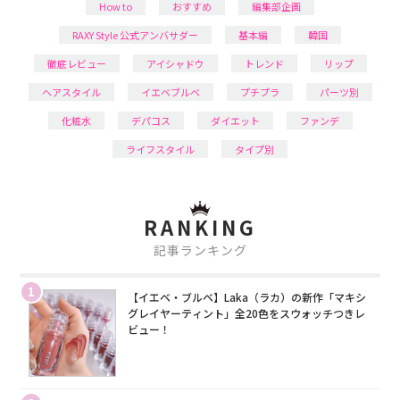
How to
おすすめ
編集部企画
RAXY Style 公式アンバサダー
基本編
韓国
徹底レビュー
アイシャドウ
トレンド
リップ
ヘアスタイル
イエベブルベ
プチプラ
パーツ別
化粧水
デパコス
ダイエット
ファンデ
ライフスタイル
タイプ別
RANKING
記事ランキング
1
【イエベ・ブルベ】Laka（ラカ）の新作「マキシ
グレイヤーティント」全20色をスウォッチつきレ
ビュー！