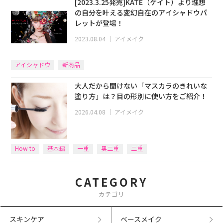
[2023.3.25発売]KATE（ケイト）より理想
の自分を叶える変幻自在のアイシャドウパ
レットが登場！
2023.08.04
｜
アイメイク
アイシャドウ
新商品
大人だから聞けない「マスカラのきれいな
塗り方」は？目の形別に使い方をご紹介！
2026.04.08
｜
アイメイク
How to
基本編
一重
奥二重
二重
CATEGORY
カテゴリ
スキンケア
ベースメイク