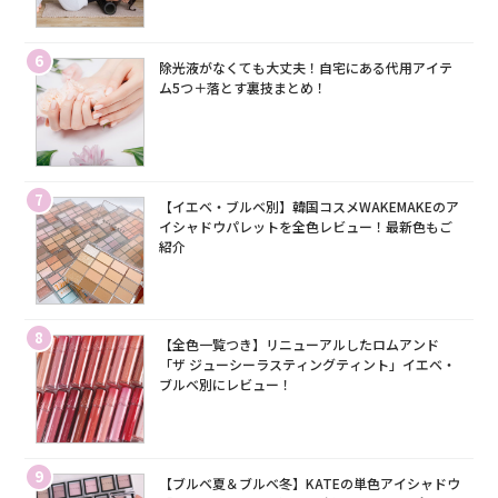
6
除光液がなくても大丈夫！自宅にある代用アイテ
ム5つ＋落とす裏技まとめ！
7
【イエベ・ブルベ別】韓国コスメWAKEMAKEのア
イシャドウパレットを全色レビュー！最新色もご
紹介
8
【全色一覧つき】リニューアルしたロムアンド
「ザ ジューシーラスティングティント」イエベ・
ブルベ別にレビュー！
9
【ブルベ夏＆ブルベ冬】KATEの単色アイシャドウ