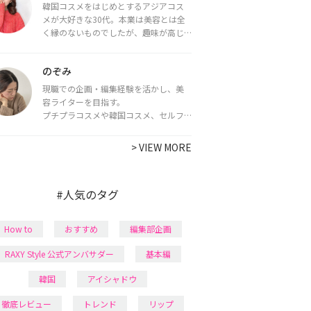
韓国コスメをはじめとするアジアコス
メが大好きな30代。本業は美容とは全
く縁のないものでしたが、趣味が高じ
てコスメコンシェルジュ・コスメライ
ター資格を取得し、現在は韓国コスメ
のぞみ
ライターとして活動中。
都内で16タイプパーソナルカラー診
現職での企画・編集経験を活かし、美
断・顔タイプ診断・骨格診断によるイ
容ライターを目指す。
メージコンサルティングも行っていま
プチプラコスメや韓国コスメ、セルフ
す。
ネイルに興味があり、美容系SNSや動画
で最新情報をチェック。家事や育児の合
>
VIEW MORE
間に取り入れられる時短美容テクも実
践中。日本化粧品検定1級保有。
#人気のタグ
How to
おすすめ
編集部企画
RAXY Style 公式アンバサダー
基本編
韓国
アイシャドウ
徹底レビュー
トレンド
リップ