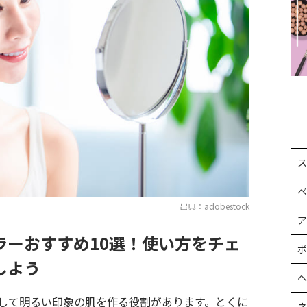
ス
ベ
出典：adobestock
ア
ラーおすすめ10選！使い方をチェ
ボ
しよう
ヘ
して明るい印象の肌を作る役割があります。とくに
ネ