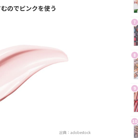
すむのでピンクを使う
7
8
9
10
出典：adobestock