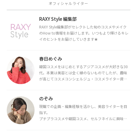
オフィシャルライター
RAXY Style 編集部
RAXY Style編集部がセレクトした旬のコスメやメイク
のHow to情報をお届けします。いつもより輝けるキレ
イのヒントをお届けしていきます★
春日めぐみ
韓国コスメをはじめとするアジアコスメが大好きな30
代。本業は美容とは全く縁のないものでしたが、趣味
が高じてコスメコンシェルジュ・コスメライター資格
を取得し、現在は韓国コスメライターとして活動中。
都内で16タイプパーソナルカラー診断・顔タイプ診
断・骨格診断によるイメージコンサルティングも行っ
のぞみ
ています。
現職での企画・編集経験を活かし、美容ライターを目
指す。
プチプラコスメや韓国コスメ、セルフネイルに興味が
あり、美容系SNSや動画で最新情報をチェック。家事や
育児の合間に取り入れられる時短美容テクも実践中。
日本化粧品検定1級保有。