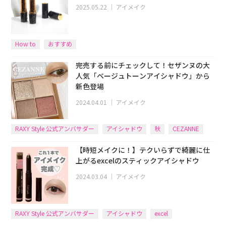
2025.05.22
｜
アイメイク
How to
おすすめ
完売する前にチェックして！セザンヌの大
人気「ベージュトーンアイシャドウ」から
新色登場
2024.04.01
｜
アイメイク
RAXY Style 公式アンバサダー
アイシャドウ
秋
CEZANNE
【時短メイクに！】テクいらずで綺麗に仕
上がるexcelのスティックアイシャドウ
2024.03.04
｜
アイメイク
RAXY Style 公式アンバサダー
アイシャドウ
excel