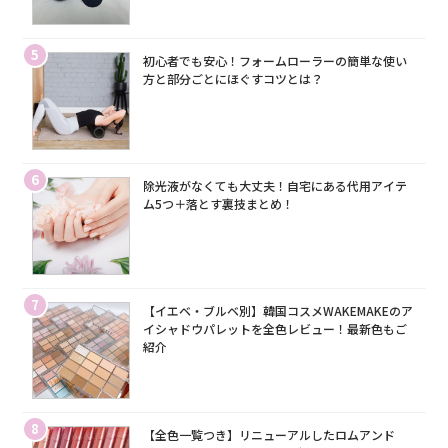
5
初心者でも安心！フォームローラーの簡単な使い
方と部分ごとにほぐすコツとは？
6
除光液がなくても大丈夫！自宅にある代用アイテ
ム5つ＋落とす裏技まとめ！
7
【イエベ・ブルベ別】韓国コスメWAKEMAKEのア
イシャドウパレットを全色レビュー！最新色もご
紹介
8
【全色一覧つき】リニューアルしたロムアンド