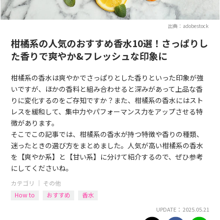
出典：adobestock
柑橘系の人気のおすすめ香水10選！さっぱりし
た香りで爽やか&フレッシュな印象に
柑橘系の香水は爽やかでさっぱりとした香りといった印象が強
いですが、ほかの香料と組み合わせると深みがあって上品な香
りに変化するのをご存知ですか？また、柑橘系の香水にはスト
レスを緩和して、集中力やパフォーマンス力をアップさせる特
徴があります。
そこでこの記事では、柑橘系の香水が持つ特徴や香りの種類、
迷ったときの選び方をまとめました。人気が高い柑橘系の香水
を【爽やか系】と【甘い系】に分けて紹介するので、ぜひ参考
にしてくださいね。
カテゴリ ｜
その他
How to
おすすめ
香水
UPDATE： 2025.05.21