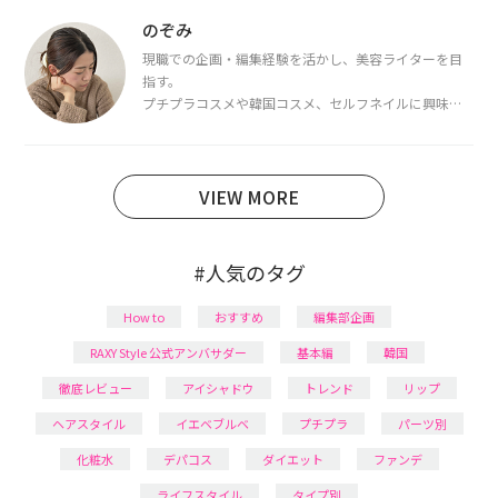
都内で16タイプパーソナルカラー診断・顔タイプ診
断・骨格診断によるイメージコンサルティングも行っ
のぞみ
ています。
現職での企画・編集経験を活かし、美容ライターを目
指す。
プチプラコスメや韓国コスメ、セルフネイルに興味が
あり、美容系SNSや動画で最新情報をチェック。家事や
育児の合間に取り入れられる時短美容テクも実践中。
日本化粧品検定1級保有。
VIEW MORE
#人気のタグ
How to
おすすめ
編集部企画
RAXY Style 公式アンバサダー
基本編
韓国
徹底レビュー
アイシャドウ
トレンド
リップ
ヘアスタイル
イエベブルベ
プチプラ
パーツ別
化粧水
デパコス
ダイエット
ファンデ
ライフスタイル
タイプ別