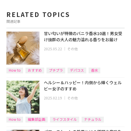
RELATED TOPICS
関連記事
甘い匂いが特徴のバニラ香水10選！男女受
け抜群の大人の魅力溢れる香りをお届け
2025.05.22
｜
その他
How to
おすすめ
プチプラ
デパコス
香水
ヘルシー＆ハッピー！内側から輝くウェル
ビー女子のすすめ
2025.02.19
｜
その他
How to
編集部企画
ライフスタイル
ナチュラル