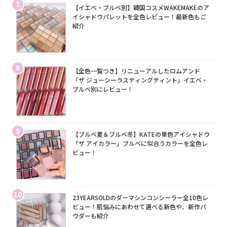
7
【イエベ・ブルベ別】韓国コスメWAKEMAKEのア
イシャドウパレットを全色レビュー！最新色もご
紹介
8
【全色一覧つき】リニューアルしたロムアンド
「ザ ジューシーラスティングティント」イエベ・
ブルベ別にレビュー！
9
【ブルベ夏＆ブルベ冬】KATEの単色アイシャドウ
「ザ アイカラー」ブルベに似合うカラーを全色レ
ビュー！
10
23YEARSOLDのダーマシンコンシーラー全10色レ
ビュー！肌悩みにあわせて選べる新色や、新作パ
ウダーも紹介