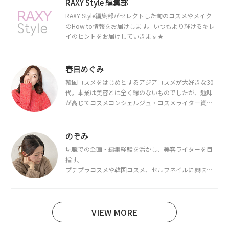
RAXY Style 編集部
RAXY Style編集部がセレクトした旬のコスメやメイク
のHow to情報をお届けします。いつもより輝けるキレ
イのヒントをお届けしていきます★
春日めぐみ
韓国コスメをはじめとするアジアコスメが大好きな30
代。本業は美容とは全く縁のないものでしたが、趣味
が高じてコスメコンシェルジュ・コスメライター資格
を取得し、現在は韓国コスメライターとして活動中。
都内で16タイプパーソナルカラー診断・顔タイプ診
断・骨格診断によるイメージコンサルティングも行っ
のぞみ
ています。
現職での企画・編集経験を活かし、美容ライターを目
指す。
プチプラコスメや韓国コスメ、セルフネイルに興味が
あり、美容系SNSや動画で最新情報をチェック。家事や
育児の合間に取り入れられる時短美容テクも実践中。
日本化粧品検定1級保有。
VIEW MORE