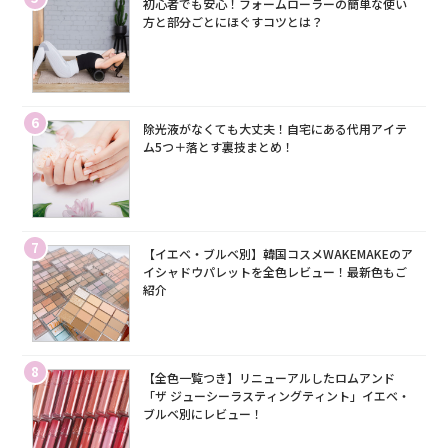
初心者でも安心！フォームローラーの簡単な使い
方と部分ごとにほぐすコツとは？
6
除光液がなくても大丈夫！自宅にある代用アイテ
ム5つ＋落とす裏技まとめ！
7
【イエベ・ブルベ別】韓国コスメWAKEMAKEのア
イシャドウパレットを全色レビュー！最新色もご
紹介
8
【全色一覧つき】リニューアルしたロムアンド
「ザ ジューシーラスティングティント」イエベ・
ブルベ別にレビュー！