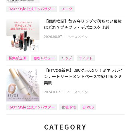
RAXY Style 公式アンバサダー
チーク
【徹底検証】飲み会リップで落ちない最強
はどれ？プチプラ・デパコスを比較
2026.08.07
｜
ベースメイク
編集部企画
徹底レビュー
リップ
ティント
【ETVOS新色】潤いたっぷり！ミネラルイ
ンナートリートメントベースで魅せるツヤ
美肌
2024.03.21
｜
ベースメイク
RAXY Style 公式アンバサダー
化粧下地
ETVOS
CATEGORY