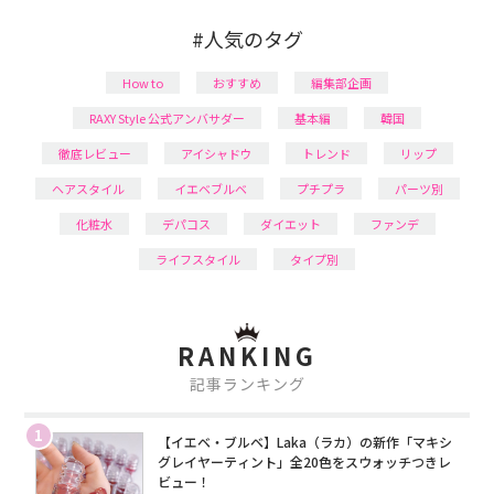
#人気のタグ
How to
おすすめ
編集部企画
RAXY Style 公式アンバサダー
基本編
韓国
徹底レビュー
アイシャドウ
トレンド
リップ
ヘアスタイル
イエベブルベ
プチプラ
パーツ別
化粧水
デパコス
ダイエット
ファンデ
ライフスタイル
タイプ別
RANKING
記事ランキング
1
【イエベ・ブルベ】Laka（ラカ）の新作「マキシ
グレイヤーティント」全20色をスウォッチつきレ
ビュー！