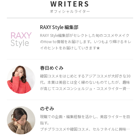
WRITERS
オフィシャルライター
RAXY Style 編集部
RAXY Style編集部がセレクトした旬のコスメやメイク
のHow to情報をお届けします。いつもより輝けるキレ
イのヒントをお届けしていきます★
春日めぐみ
韓国コスメをはじめとするアジアコスメが大好きな30
代。本業は美容とは全く縁のないものでしたが、趣味
が高じてコスメコンシェルジュ・コスメライター資格
を取得し、現在は韓国コスメライターとして活動中。
都内で16タイプパーソナルカラー診断・顔タイプ診
断・骨格診断によるイメージコンサルティングも行っ
のぞみ
ています。
現職での企画・編集経験を活かし、美容ライターを目
指す。
プチプラコスメや韓国コスメ、セルフネイルに興味が
あり、美容系SNSや動画で最新情報をチェック。家事や