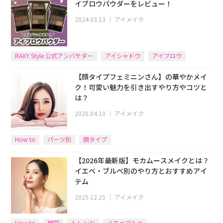
イブロウパウダーをレビュー！
2024.03.13
｜
アイメイク
RAXY Style 公式アンバサダー
アイシャドウ
アイブロウ
【顔タイプフェミニンさん】の華やかメイ
ク！可愛い魅力を引き出すやり方やコツと
は？
2026.04.10
｜
アイメイク
How to
パーツ別
顔タイプ
【2026年最新版】モカムースメイクとは？
イエベ・ブルベ別のやり方とおすすめアイ
テム
2025.12.25
｜
アイメイク
How to
韓国
トレンド
イエベブルベ