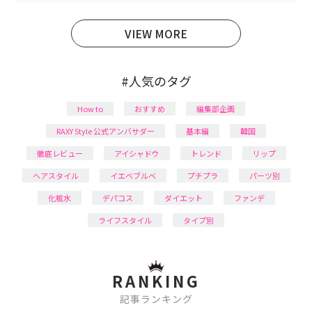
育児の合間に取り入れられる時短美容テクも実践中。
日本化粧品検定1級保有。
VIEW MORE
#人気のタグ
How to
おすすめ
編集部企画
RAXY Style 公式アンバサダー
基本編
韓国
徹底レビュー
アイシャドウ
トレンド
リップ
ヘアスタイル
イエベブルベ
プチプラ
パーツ別
化粧水
デパコス
ダイエット
ファンデ
ライフスタイル
タイプ別
RANKING
記事ランキング