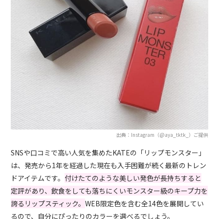
出典：Instagram（@aya_tktk_）ご提供
SNSや口コミで高い人気を集めたKATEの「リップモンスタ
ー」
は、発売から1年を経過した現在も入手困難が続く最新のトレン
ドアイテムです。
付けたてのような美しい発色が長持ちすると
定評があり、飲食をしても落ちにくいモンスター級のキープ力を
誇るリップスティック。
WEB限定色を含む全14色を展開してい
るので、自分にぴったりのカラーを選べるでしょう。