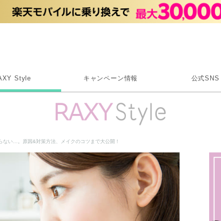
Rakuten RAXY
AXY Style
キャンペーン情報
公式SNS
X
Instagram
LINE
らない…。原因&対策方法、メイクのコツまで大公開！
Rakuten Link