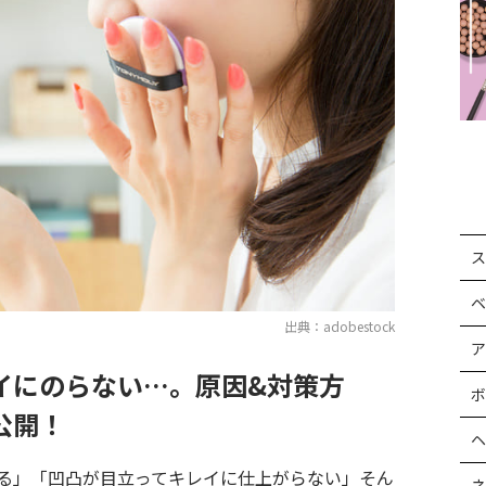
ス
ベ
出典：adobestock
ア
イにのらない…。原因&対策方
ボ
公開！
ヘ
る」「凹凸が目立ってキレイに仕上がらない」そん
ネ