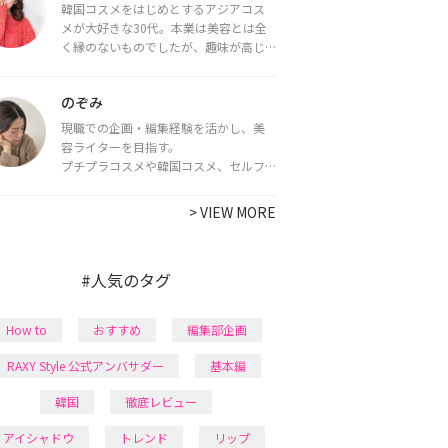
韓国コスメをはじめとするアジアコス
メが大好きな30代。本業は美容とは全
く縁のないものでしたが、趣味が高じ
てコスメコンシェルジュ・コスメライ
ター資格を取得し、現在は韓国コスメ
のぞみ
ライターとして活動中。
都内で16タイプパーソナルカラー診
現職での企画・編集経験を活かし、美
断・顔タイプ診断・骨格診断によるイ
容ライターを目指す。
メージコンサルティングも行っていま
プチプラコスメや韓国コスメ、セルフ
す。
ネイルに興味があり、美容系SNSや動画
で最新情報をチェック。家事や育児の合
>
VIEW MORE
間に取り入れられる時短美容テクも実
践中。日本化粧品検定1級保有。
#人気のタグ
How to
おすすめ
編集部企画
RAXY Style 公式アンバサダー
基本編
韓国
徹底レビュー
アイシャドウ
トレンド
リップ