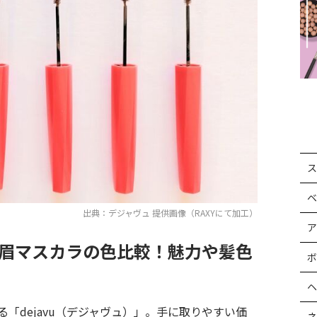
ス
ベ
出典：デジャヴュ 提供画像（RAXYにて加工）
ア
）の眉マスカラの色比較！魅力や髪色
ボ
ヘ
「dejavu（デジャヴュ）」。手に取りやすい価
ネ