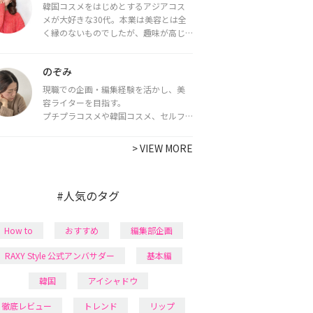
韓国コスメをはじめとするアジアコス
メが大好きな30代。本業は美容とは全
く縁のないものでしたが、趣味が高じ
てコスメコンシェルジュ・コスメライ
ター資格を取得し、現在は韓国コスメ
のぞみ
ライターとして活動中。
都内で16タイプパーソナルカラー診
現職での企画・編集経験を活かし、美
断・顔タイプ診断・骨格診断によるイ
容ライターを目指す。
メージコンサルティングも行っていま
プチプラコスメや韓国コスメ、セルフ
す。
ネイルに興味があり、美容系SNSや動画
で最新情報をチェック。家事や育児の合
>
VIEW MORE
間に取り入れられる時短美容テクも実
践中。日本化粧品検定1級保有。
#人気のタグ
How to
おすすめ
編集部企画
RAXY Style 公式アンバサダー
基本編
韓国
アイシャドウ
徹底レビュー
トレンド
リップ