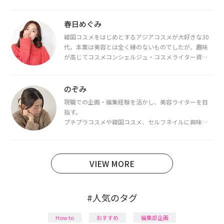
春日めぐみ
韓国コスメをはじめとするアジアコスメが大好きな30
代。本業は美容とは全く縁のないものでしたが、趣味
が高じてコスメコンシェルジュ・コスメライター資格
を取得し、現在は韓国コスメライターとして活動中。
都内で16タイプパーソナルカラー診断・顔タイプ診
断・骨格診断によるイメージコンサルティングも行っ
のぞみ
ています。
現職での企画・編集経験を活かし、美容ライターを目
指す。
プチプラコスメや韓国コスメ、セルフネイルに興味が
あり、美容系SNSや動画で最新情報をチェック。家事や
育児の合間に取り入れられる時短美容テクも実践中。
日本化粧品検定1級保有。
VIEW MORE
#人気のタグ
How to
おすすめ
編集部企画