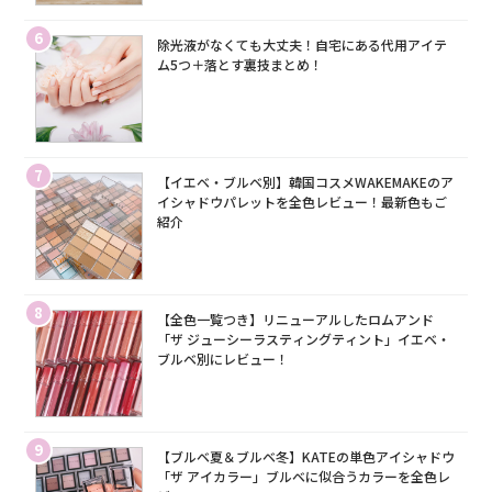
6
除光液がなくても大丈夫！自宅にある代用アイテ
ム5つ＋落とす裏技まとめ！
7
【イエベ・ブルベ別】韓国コスメWAKEMAKEのア
イシャドウパレットを全色レビュー！最新色もご
紹介
8
【全色一覧つき】リニューアルしたロムアンド
「ザ ジューシーラスティングティント」イエベ・
ブルベ別にレビュー！
9
【ブルベ夏＆ブルベ冬】KATEの単色アイシャドウ
「ザ アイカラー」ブルベに似合うカラーを全色レ