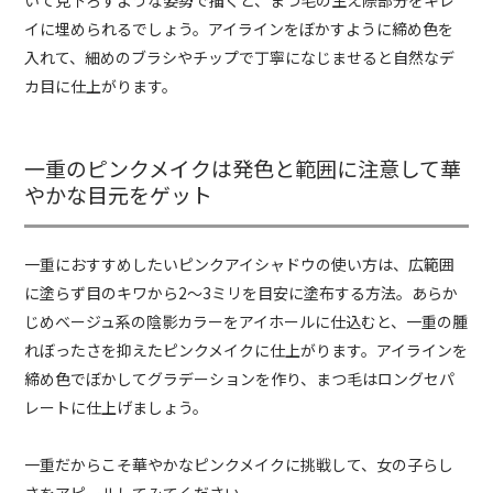
いて見下ろすような姿勢で描くと、まつ毛の生え際部分をキレ
イに埋められるでしょう。アイラインをぼかすように締め色を
入れて、細めのブラシやチップで丁寧になじませると自然なデ
カ目に仕上がります。
一重のピンクメイクは発色と範囲に注意して華
やかな目元をゲット
一重におすすめしたいピンクアイシャドウの使い方は、広範囲
に塗らず目のキワから2～3ミリを目安に塗布する方法。あらか
じめベージュ系の陰影カラーをアイホールに仕込むと、一重の腫
れぼったさを抑えたピンクメイクに仕上がります。アイラインを
締め色でぼかしてグラデーションを作り、まつ毛はロングセパ
レートに仕上げましょう。
一重だからこそ華やかなピンクメイクに挑戦して、女の子らし