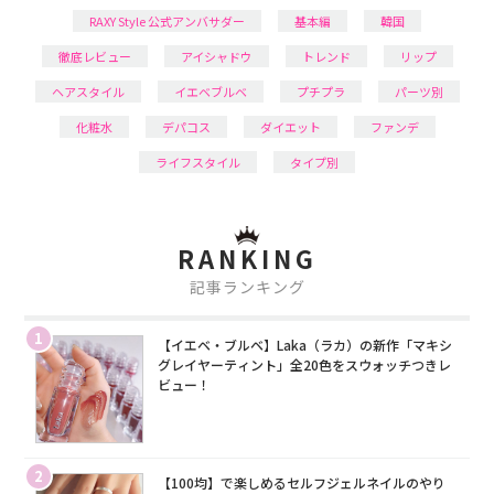
RAXY Style 公式アンバサダー
基本編
韓国
徹底レビュー
アイシャドウ
トレンド
リップ
ヘアスタイル
イエベブルベ
プチプラ
パーツ別
化粧水
デパコス
ダイエット
ファンデ
ライフスタイル
タイプ別
RANKING
記事ランキング
1
【イエベ・ブルベ】Laka（ラカ）の新作「マキシ
グレイヤーティント」全20色をスウォッチつきレ
ビュー！
2
【100均】で楽しめるセルフジェルネイルのやり