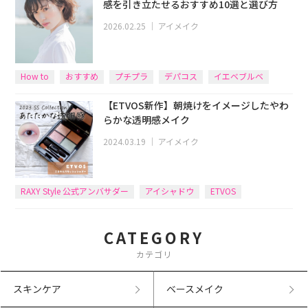
感を引き立たせるおすすめ10選と選び方
2026.02.25
｜
アイメイク
How to
おすすめ
プチプラ
デパコス
イエベブルベ
【ETVOS新作】朝焼けをイメージしたやわ
らかな透明感メイク
2024.03.19
｜
アイメイク
RAXY Style 公式アンバサダー
アイシャドウ
ETVOS
CATEGORY
カテゴリ
スキンケア
ベースメイク