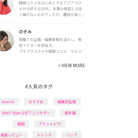
韓国コスメをはじめとするアジアコス
メが大好きな30代。本業は美容とは全
く縁のないものでしたが、趣味が高じ
てコスメコンシェルジュ・コスメライ
ター資格を取得し、現在は韓国コスメ
のぞみ
ライターとして活動中。
都内で16タイプパーソナルカラー診
現職での企画・編集経験を活かし、美
断・顔タイプ診断・骨格診断によるイ
容ライターを目指す。
メージコンサルティングも行っていま
プチプラコスメや韓国コスメ、セルフ
す。
ネイルに興味があり、美容系SNSや動画
で最新情報をチェック。家事や育児の合
>
VIEW MORE
間に取り入れられる時短美容テクも実
践中。日本化粧品検定1級保有。
#人気のタグ
How to
おすすめ
編集部企画
RAXY Style 公式アンバサダー
基本編
韓国
アイシャドウ
徹底レビュー
トレンド
リップ