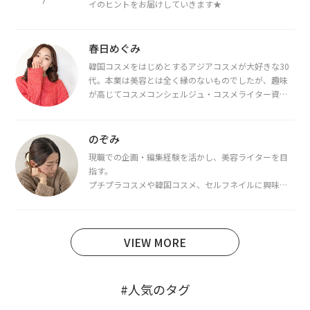
イのヒントをお届けしていきます★
春日めぐみ
韓国コスメをはじめとするアジアコスメが大好きな30
代。本業は美容とは全く縁のないものでしたが、趣味
が高じてコスメコンシェルジュ・コスメライター資格
を取得し、現在は韓国コスメライターとして活動中。
都内で16タイプパーソナルカラー診断・顔タイプ診
断・骨格診断によるイメージコンサルティングも行っ
のぞみ
ています。
現職での企画・編集経験を活かし、美容ライターを目
指す。
プチプラコスメや韓国コスメ、セルフネイルに興味が
あり、美容系SNSや動画で最新情報をチェック。家事や
育児の合間に取り入れられる時短美容テクも実践中。
日本化粧品検定1級保有。
VIEW MORE
#人気のタグ