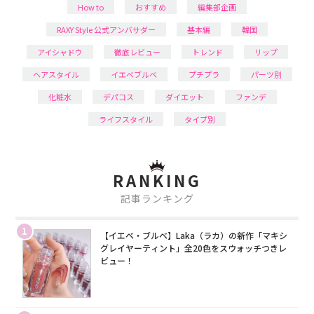
How to
おすすめ
編集部企画
RAXY Style 公式アンバサダー
基本編
韓国
アイシャドウ
徹底レビュー
トレンド
リップ
ヘアスタイル
イエベブルベ
プチプラ
パーツ別
化粧水
デパコス
ダイエット
ファンデ
ライフスタイル
タイプ別
RANKING
記事ランキング
1
【イエベ・ブルベ】Laka（ラカ）の新作「マキシ
グレイヤーティント」全20色をスウォッチつきレ
ビュー！