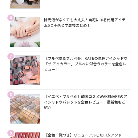
6
除光液がなくても大丈夫！自宅にある代用アイテ
ム5つ＋落とす裏技まとめ！
7
【ブルベ夏＆ブルベ冬】KATEの単色アイシャドウ
「ザ アイカラー」ブルベに似合うカラーを全色レ
ビュー！
8
【イエベ・ブルベ別】韓国コスメWAKEMAKEのア
イシャドウパレットを全色レビュー！最新色もご
紹介
9
【全色一覧つき】リニューアルしたロムアンド