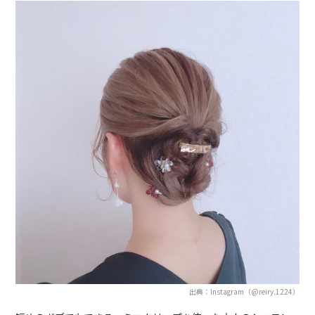
出典：Instagram（@reiry.1224）