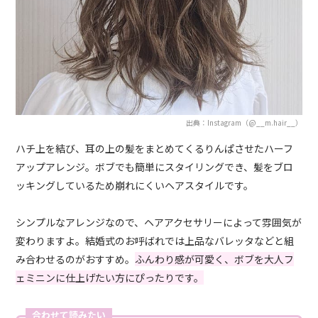
出典：Instagram（@__m.hair__）
ハチ上を結び、耳の上の髪をまとめてくる
りんぱ
させたハーフ
アップアレンジ。ボブでも簡単にスタイリングでき、髪をブロ
ッキングしているため崩れにくいヘアスタイルです。
シンプルなアレンジなので、ヘアアクセサリーによって雰囲気が
変わりますよ。結婚式のお呼ばれでは上品なバレッタなどと組
み合わせるのがおすすめ。
ふんわり感が可愛く、ボブを大人フ
ェミニンに仕上げたい方にぴったりです。
合わせて読みたい