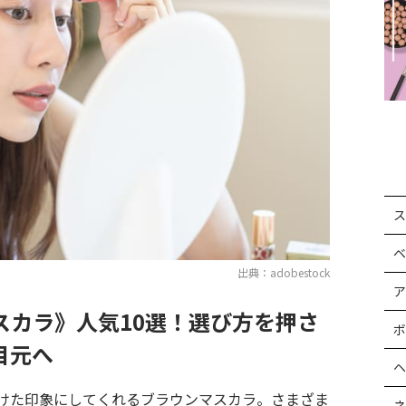
ス
ベ
出典：adobestock
ア
スカラ》人気10選！選び方を押さ
ボ
目元へ
ヘ
けた印象にしてくれるブラウンマスカラ。さまざま
ネ