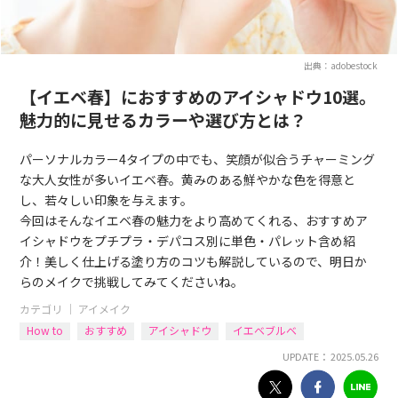
出典：adobestock
【イエベ春】におすすめのアイシャドウ10選。
魅力的に見せるカラーや選び方とは？
パーソナルカラー4タイプの中でも、笑顔が似合うチャーミング
な大人女性が多いイエベ春。黄みのある鮮やかな色を得意と
し、若々しい印象を与えます。
今回はそんなイエベ春の魅力をより高めてくれる、おすすめア
イシャドウをプチプラ・デパコス別に単色・パレット含め紹
介！美しく仕上げる塗り方のコツも解説しているので、明日か
らのメイクで挑戦してみてくださいね。
カテゴリ ｜
アイメイク
How to
おすすめ
アイシャドウ
イエベブルベ
UPDATE： 2025.05.26