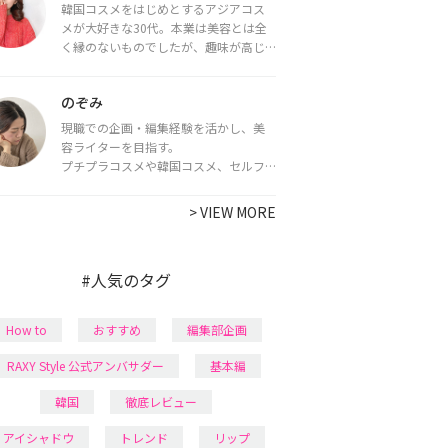
韓国コスメをはじめとするアジアコス
メが大好きな30代。本業は美容とは全
く縁のないものでしたが、趣味が高じ
てコスメコンシェルジュ・コスメライ
ター資格を取得し、現在は韓国コスメ
のぞみ
ライターとして活動中。
都内で16タイプパーソナルカラー診
現職での企画・編集経験を活かし、美
断・顔タイプ診断・骨格診断によるイ
容ライターを目指す。
メージコンサルティングも行っていま
プチプラコスメや韓国コスメ、セルフ
す。
ネイルに興味があり、美容系SNSや動画
で最新情報をチェック。家事や育児の合
>
VIEW MORE
間に取り入れられる時短美容テクも実
践中。日本化粧品検定1級保有。
#人気のタグ
How to
おすすめ
編集部企画
RAXY Style 公式アンバサダー
基本編
韓国
徹底レビュー
アイシャドウ
トレンド
リップ