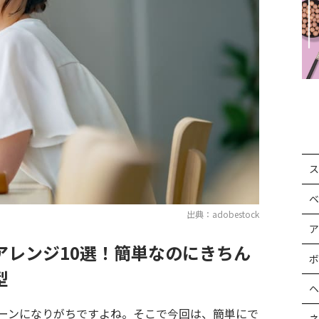
ス
ベ
出典：adobestock
ア
アレンジ10選！簡単なのにきちん
ボ
型
ヘ
ーンになりがちですよね。そこで今回は、簡単にで
ネ