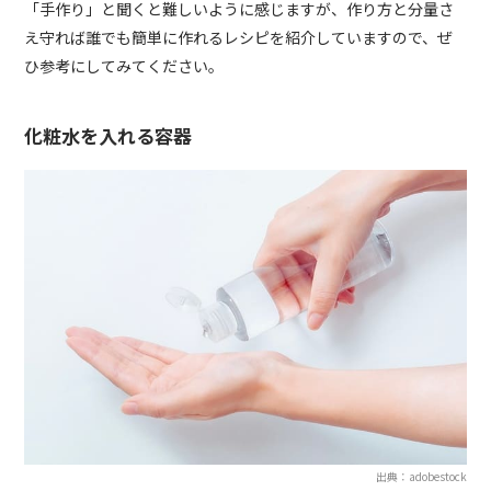
「手作り」と聞くと難しいように感じますが、作り方と分量さ
え守れば誰でも簡単に作れるレシピを紹介していますので、ぜ
ひ参考にしてみてください。
化粧水を入れる容器
出典：adobestock