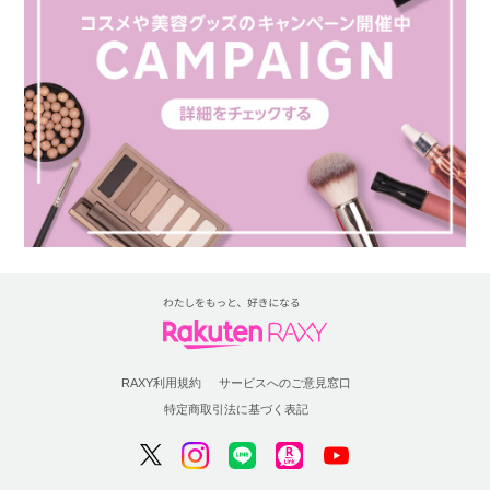
RAXY利用規約
サービスへのご意見窓口
特定商取引法に基づく表記