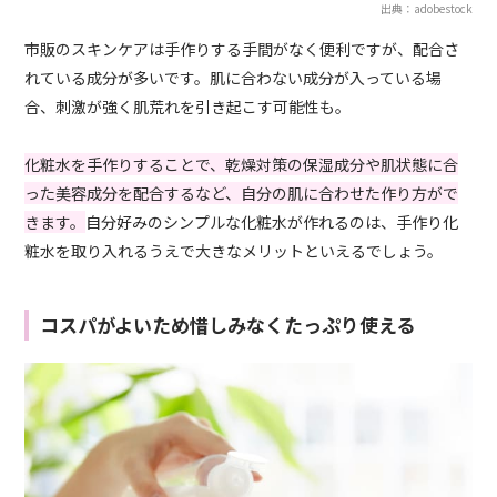
出典：adobestock
市販のスキンケアは手作りする手間がなく便利ですが、配合さ
れている成分が多いです。肌に合わない成分が入っている場
合、刺激が強く肌荒れを引き起こす可能性も。
化粧水を手作りすることで、乾燥対策の保湿成分や肌状態に合
った美容成分を配合するなど、自分の肌に合わせた作り方がで
きます。
自分好みのシンプルな化粧水が作れるのは、手作り化
粧水を取り入れるうえで大きなメリットといえるでしょう。
コスパがよいため惜しみなくたっぷり使える