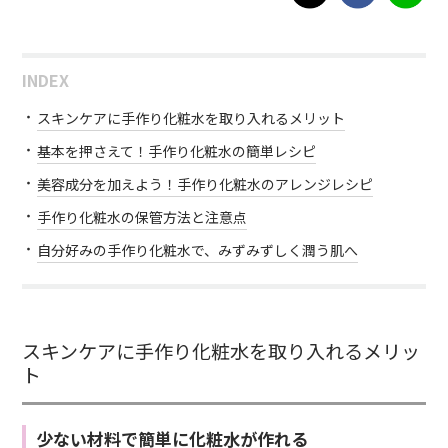
INDEX
スキンケアに手作り化粧水を取り入れるメリット
基本を押さえて！手作り化粧水の簡単レシピ
美容成分を加えよう！手作り化粧水のアレンジレシピ
手作り化粧水の保管方法と注意点
自分好みの手作り化粧水で、みずみずしく潤う肌へ
スキンケアに手作り化粧水を取り入れるメリッ
ト
少ない材料で簡単に化粧水が作れる