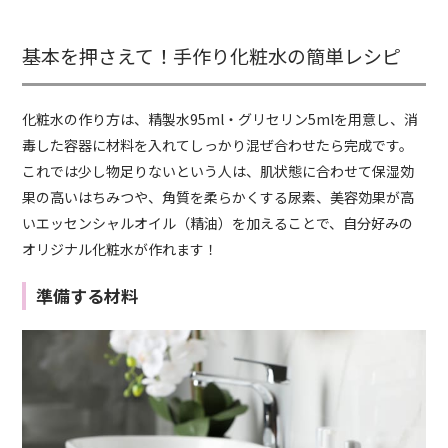
基本を押さえて！手作り化粧水の簡単レシピ
化粧水の作り方は、精製水95ml・グリセリン5mlを用意し、消
毒した容器に材料を入れてしっかり混ぜ合わせたら完成です。
これでは少し物足りないという人は、肌状態に合わせて保湿効
果の高いはちみつや、角質を柔らかくする尿素、美容効果が高
いエッセンシャルオイル（精油）を加えることで、自分好みの
オリジナル化粧水が作れます！
準備する材料