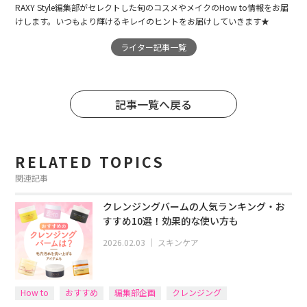
RAXY Style編集部がセレクトした旬のコスメやメイクのHow to情報をお届
けします。いつもより輝けるキレイのヒントをお届けしていきます★
ライター記事一覧
記事一覧へ戻る
RELATED TOPICS
関連記事
クレンジングバームの人気ランキング・お
すすめ10選！効果的な使い方も
2026.02.03
｜
スキンケア
How to
おすすめ
編集部企画
クレンジング