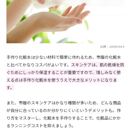
出典：adobestock
手作り化粧水は少ない材料で簡単に作れるため、市販の化粧水
と比べてかなりコスパがよいです。
スキンケアは、肌の乾燥を防
ぐためにしっかり保湿することが重要ですので、惜しみなく使
える点は手作り化粧水を使ううえで大きなメリットになりま
す。
また、市販のスキンケアはかなり種類が多いため、どんな商品
が自分に合っているのか分かりにくいというデメリットも。作
り方をマスターし、化粧水を手作りすることで、化粧品にかか
るランニングコストを抑えましょう。