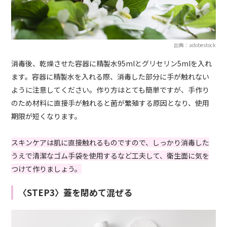
出典：adobestock
消毒後、乾燥させた容器に精製水95mlとグリセリン5mlを入れ
ます。容器に精製水を入れる際、消毒した部分に手が触れない
ように注意してください。作り方はとても簡単ですが、手作り
のため材料に直接手が触れると菌が繁殖する原因となり、使用
期限が短くなります。
スキンケアは肌に直接触れるものですので、しっかり消毒した
うえで清潔なゴム手袋を使用するなど工夫して、衛生面に気を
つけて作りましょう。
〈STEP3〉蓋を閉めて混ぜる