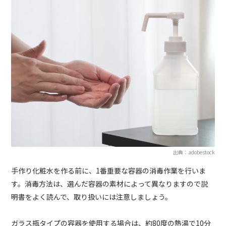
出典：adobestock
手作り化粧水を作る前に、1番重要な容器の消毒作業を行いま
す。消毒方法は、選んだ容器の素材によって異なりますので説
明書をよく読んで、取り扱いには注意しましょう。
ガラス瓶タイプの容器を使用する場合は、約80度の熱湯で10分