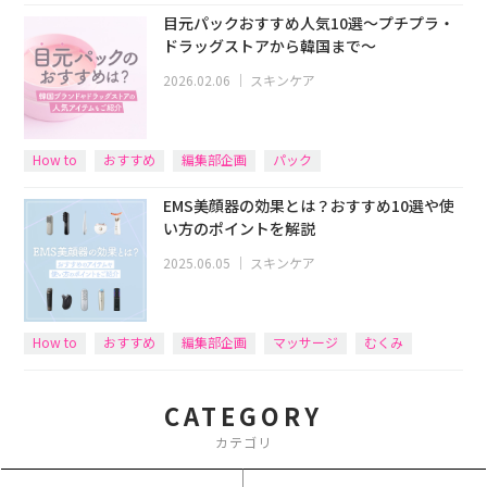
目元パックおすすめ人気10選～プチプラ・
ドラッグストアから韓国まで～
2026.02.06
｜
スキンケア
How to
おすすめ
編集部企画
パック
EMS美顔器の効果とは？おすすめ10選や使
い方のポイントを解説
2025.06.05
｜
スキンケア
How to
おすすめ
編集部企画
マッサージ
むくみ
CATEGORY
カテゴリ