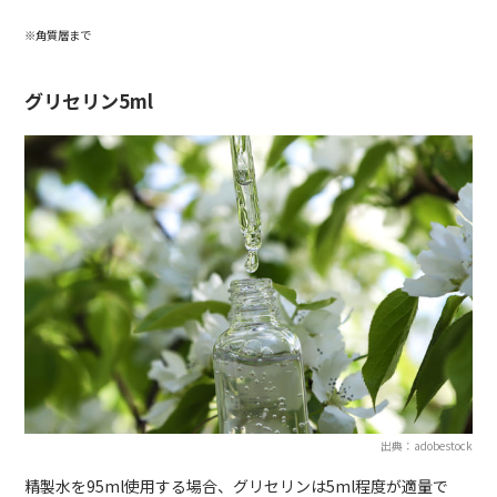
※角質層まで
グリセリン5ml
出典：adobestock
精製水を95ml使用する場合、グリセリンは5ml程度が適量で