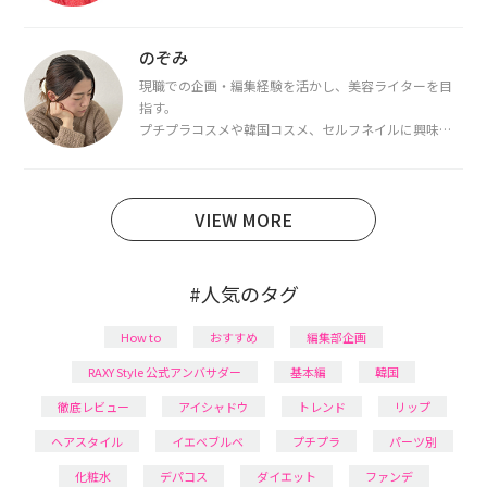
を取得し、現在は韓国コスメライターとして活動中。
都内で16タイプパーソナルカラー診断・顔タイプ診
断・骨格診断によるイメージコンサルティングも行っ
のぞみ
ています。
現職での企画・編集経験を活かし、美容ライターを目
指す。
プチプラコスメや韓国コスメ、セルフネイルに興味が
あり、美容系SNSや動画で最新情報をチェック。家事や
育児の合間に取り入れられる時短美容テクも実践中。
日本化粧品検定1級保有。
VIEW MORE
#人気のタグ
How to
おすすめ
編集部企画
RAXY Style 公式アンバサダー
基本編
韓国
徹底レビュー
アイシャドウ
トレンド
リップ
ヘアスタイル
イエベブルベ
プチプラ
パーツ別
化粧水
デパコス
ダイエット
ファンデ