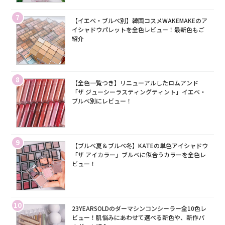
7
【イエベ・ブルベ別】韓国コスメWAKEMAKEのア
イシャドウパレットを全色レビュー！最新色もご
紹介
8
【全色一覧つき】リニューアルしたロムアンド
「ザ ジューシーラスティングティント」イエベ・
ブルベ別にレビュー！
9
【ブルベ夏＆ブルベ冬】KATEの単色アイシャドウ
「ザ アイカラー」ブルベに似合うカラーを全色レ
ビュー！
10
23YEARSOLDのダーマシンコンシーラー全10色レ
ビュー！肌悩みにあわせて選べる新色や、新作パ