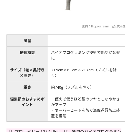
出典：Bioprogramming公式画像
風量
－
搭載機能
バイオプログラミング技術で艶やかな髪
に
サイズ（幅×奥行き
23.9cm×6.1cm×23.7cm（ノズルを除
×高さ）
く）
重さ
約740g（ノズルを除く）
編集部のおすすめポ
・使えば使うほど髪のツヤとしなやかさ
イント
がアップ
・オーバーヒートを防ぐ温度過昇防止装
置を搭載
「レプロナイザー 107D Plus」は、独自のバイオプログラミン