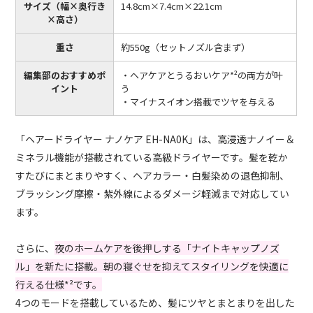
サイズ（幅×奥行き
14.8cm×7.4cm×22.1cm
×高さ）
重さ
約550g（セットノズル含まず）
編集部のおすすめポ
・ヘアケアとうるおいケア*²の両方が叶
イント
う
・マイナスイオン搭載でツヤを与える
「ヘアードライヤー ナノケア EH-NA0K」は、高浸透ナノイー＆
ミネラル機能が搭載されている高級ドライヤーです。髪を乾か
すたびにまとまりやすく、ヘアカラー・白髪染めの退色抑制、
ブラッシング摩擦・紫外線によるダメージ軽減まで対応してい
ます。
さらに、
夜のホームケアを後押しする「ナイトキャップノズ
ル」を新たに搭載。朝の寝ぐせを抑えてスタイリングを快適に
行える仕様*²です。
4つのモードを搭載しているため、髪にツヤとまとまりを出した