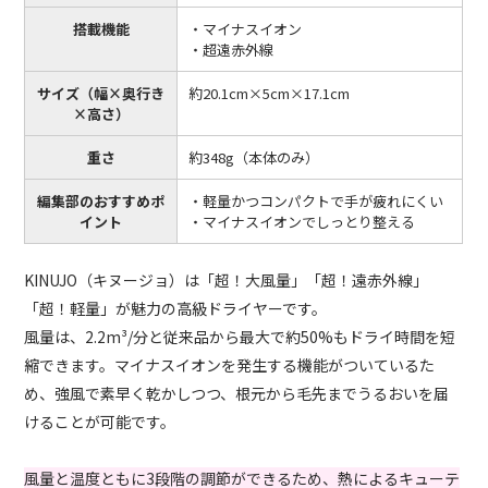
搭載機能
・マイナスイオン
・超遠赤外線
サイズ（幅×奥行き
約20.1cm×5cm×17.1cm
×高さ）
重さ
約348g（本体のみ）
編集部のおすすめポ
・軽量かつコンパクトで手が疲れにくい
イント
・マイナスイオンでしっとり整える
KINUJO（キヌージョ）は「超！大風量」「超！遠赤外線」
「超！軽量」が魅力の高級ドライヤーです。
風量は、2.2m³/分と従来品から最大で約50%もドライ時間を短
縮できます。マイナスイオンを発生する機能がついているた
め、強風で素早く乾かしつつ、根元から毛先までうるおいを届
けることが可能です。
風量と温度ともに3段階の調節ができるため、熱によるキューテ