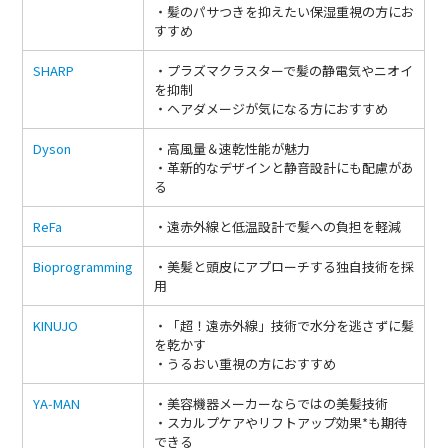
・髪のパサつきを抑えたい保湿重視の方にお
すすめ
SHARP
・プラズマクラスターで髪の静電気やニオイ
を抑制
・ヘアダメージが気になる方におすすめ
Dyson
・高風量＆速乾性能が魅力
・革新的なデザインと静音設計にも配慮があ
る
ReFa
・遠赤外線と低温設計で髪への負担を軽減
Bioprogramming
・美髪と頭皮にアプローチする独自技術を採
用
KINUJO
・「超！遠赤外線」技術で水分を逃さずに髪
を乾かす
・うるおい重視の方におすすめ
YA‑MAN
・美容機器メーカーならではの美髪技術
・スカルプケアやリフトアップ効果*も期待
できる