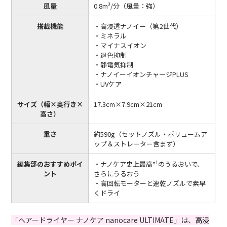
風量
0.8m³/分（風量：強）
搭載機能
・高浸透ナノイー（第2世代）
・ミネラル
・マイナスイオン
・退色抑制
・静電気抑制
・ナノイーイオンチャージPLUS
・UVケア
サイズ（幅×奥行き×
17.3cm×7.9cm×21cm
高さ）
重さ
約590g（セットノズル・ボリュームア
ップ＆ストレーター含まず）
編集部のおすすめポイ
・ナノケア史上最高*¹のうるおいで、
ント
さらにうるおう
・高回転モーターと速乾ノズルで素早
くドライ
「ヘアードライヤー ナノケア nanocare ULTIMATE」は、高浸