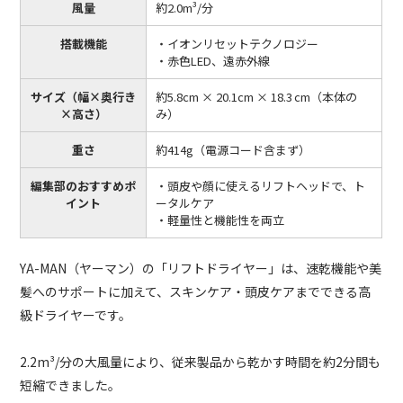
風量
約2.0m³/分
搭載機能
・イオンリセットテクノロジー
・赤色LED、遠赤外線
サイズ（幅×奥行き
約5.8cm × 20.1cm × 18.3 cm（本体の
×高さ）
み）
重さ
約414g（電源コード含まず）
編集部のおすすめポ
・頭皮や顔に使えるリフトヘッドで、ト
イント
ータルケア
・軽量性と機能性を両立
YA-MAN（ヤーマン）の「リフトドライヤー」は、速乾機能や美
髪へのサポートに加えて、スキンケア・頭皮ケアまでできる高
級ドライヤーです。
2.2m³/分の大風量により、従来製品から乾かす時間を約2分間も
短縮できました。