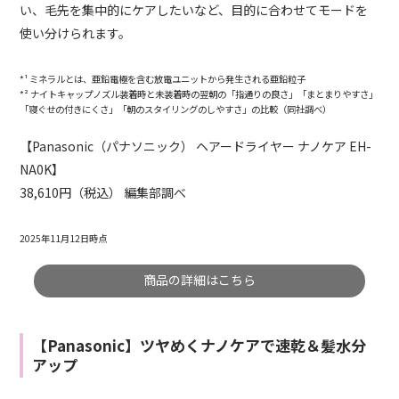
い、毛先を集中的にケアしたいなど、目的に合わせてモードを
使い分けられます。
*¹ ミネラルとは、亜鉛電極を含む放電ユニットから発生される亜鉛粒子
*² ナイトキャップノズル装着時と未装着時の翌朝の「指通りの良さ」「まとまりやすさ」
「寝ぐせの付きにくさ」「朝のスタイリングのしやすさ」の比較（同社調べ）
【Panasonic（パナソニック） ヘアードライヤー ナノケア EH-
NA0K】
38,610円（税込） 編集部調べ
2025年11月12日時点
商品の詳細はこちら
【Panasonic】ツヤめくナノケアで速乾＆髪水分
アップ