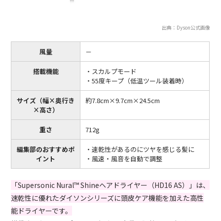
出典：Dyson公式画像
風量
－
搭載機能
・スカルプモード
・55度キープ（低温ツール装着時）
サイズ（幅×奥行き
約7.8cm×9.7cm×24.5cm
×高さ）
重さ
712g
編集部のおすすめポ
・速乾性があるのにツヤを感じる髪に
イント
・風速・風音を自動で調整
「Supersonic Nural™ Shineヘアドライヤー（HD16 AS）」は、
速乾性に優れたダイソンシリーズに頭皮ケア機能を加えた高性
能ドライヤーです。