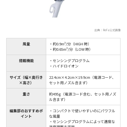
出典：ReFa公式画像
風量
・約0.9m³/分（HIGH 時）
・約0.65m³/分（LOW 時）
搭載機能
・センシングプログラム
・ハイドロイオン
サイズ（幅×奥行き
22.4cm×4.2cm×19.9cm（電源コード、
×高さ）
セット用ノズル含まず）
重さ
約495g（電源コード含む、セット用ノズ
ル含まず）
編集部のおすすめポ
・コンパクトで使いやすいのにパワフル
イント
な風量
・センシングプログラムによって適度な
温度調整を実現