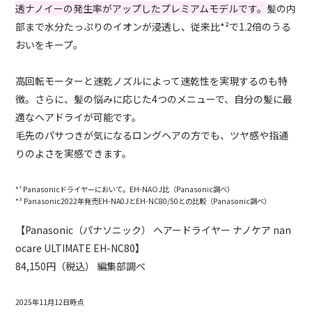
透ナノイーの発生率がアップしたプレミアムモデルです。
髪の内
部まで水分たっぷりのイオンが浸透し、従来比*²で1.2倍のうる
おいをキープ。
高回転モーターと速乾ノズルによって速乾性を実現するのも特
徴。さらに、髪の悩みに応じた4つのメニューで、自分の髪に最
適なヘアドライが可能です。
毛先のパサつきが気になるロングヘアの方でも、ツヤ感や指通
りのよさを実感できます。
*¹ Panasonicドライヤーにおいて。EH-NAOJ比（Panasonic調べ）
*² Panasonic2022年発売EH-NA0JとEH-NC80/50との比較（Panasonic調べ）
【Panasonic（パナソニック） ヘアードライヤー ナノケア nan
ocare ULTIMATE EH-NC80】
84,150円（税込） 編集部調べ
2025年11月12日時点