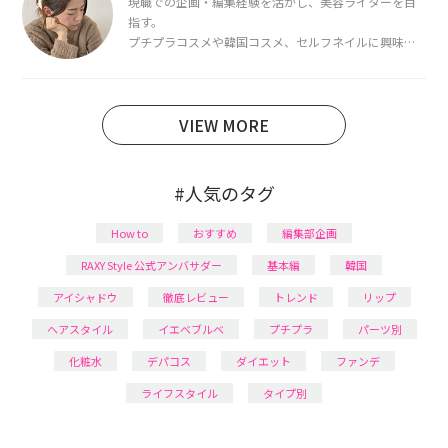
現職での企画・編集経験を活かし、美容ライターを目
指す。
プチプラコスメや韓国コスメ、セルフネイルに興味が
あり、美容系SNSや動画で最新情報をチェック。家事や
育児の合間に取り入れられる時短美容テクも実践中。
日本化粧品検定1級保有。
VIEW MORE
#人気のタグ
How to
おすすめ
編集部企画
RAXY Style 公式アンバサダー
基本編
韓国
アイシャドウ
徹底レビュー
トレンド
リップ
ヘアスタイル
イエベブルベ
プチプラ
パーツ別
化粧水
デパコス
ダイエット
ファンデ
ライフスタイル
タイプ別