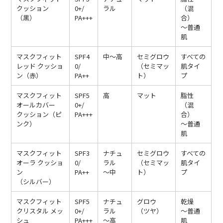
クッション
0+/
ラル
（混
（黒）
PA+++
合）
〜普通
肌
マスクフィット
SPF4
中〜高
セミグロウ
すべての
レッド クッショ
0/
（セミマッ
肌タイ
ン（赤）
PA++
ト）
プ
マスクフィット
SPF5
高
マット
脂性
オールカバー
0+/
（混
クッション（ピ
PA+++
合）
ンク）
〜普通
肌
マスクフィット
SPF3
ナチュ
セミグロウ
すべての
オーラ クッショ
0/
ラル
（セミマッ
肌タイ
ン
PA++
〜中
ト）
プ
（シルバー）
マスクフィット
SPF5
ナチュ
グロウ
乾燥
クリスタル メッ
0+/
ラル
（ツヤ）
〜普通
シュ
PA+++
〜高
肌