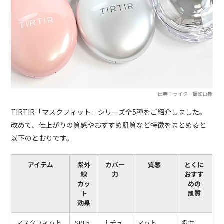
出典：ライター撮影画像
TIRTIR「マスクフィット」シリーズ全5種をご紹介しました。
改めて、仕上がりの質感やおすすめ肌質など特徴をまとめると
以下のとおりです。
アイテム
紫外
カバー
質感
とくに
線
力
おすす
カッ
めの
ト
肌質
効果
マスクフィット
SPF5
ナチュ
マット
脂性