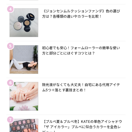
4
《ジョンセンムルクッションファンデ》色の選び
方は？各種類の違いやカラーを比較！
5
初心者でも安心！フォームローラーの簡単な使い
方と部分ごとにほぐすコツとは？
6
除光液がなくても大丈夫！自宅にある代用アイテ
ム5つ＋落とす裏技まとめ！
7
【ブルベ夏＆ブルベ冬】KATEの単色アイシャドウ
「ザ アイカラー」ブルベに似合うカラーを全色レ
ビュー！