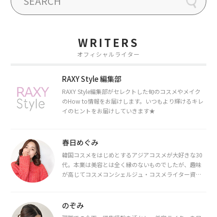
WRITERS
オフィシャルライター
RAXY Style 編集部
RAXY Style編集部がセレクトした旬のコスメやメイク
のHow to情報をお届けします。いつもより輝けるキレ
イのヒントをお届けしていきます★
春日めぐみ
韓国コスメをはじめとするアジアコスメが大好きな30
代。本業は美容とは全く縁のないものでしたが、趣味
が高じてコスメコンシェルジュ・コスメライター資格
を取得し、現在は韓国コスメライターとして活動中。
都内で16タイプパーソナルカラー診断・顔タイプ診
断・骨格診断によるイメージコンサルティングも行っ
のぞみ
ています。