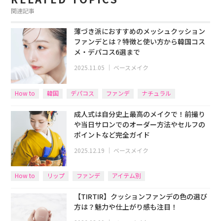
関連記事
薄づき派におすすめのメッシュクッション
ファンデとは？特徴と使い方から韓国コス
メ・デパコス6選まで
2025.11.05
｜
ベースメイク
How to
韓国
デパコス
ファンデ
ナチュラル
成人式は自分史上最高のメイクで！前撮り
や当日サロンでのオーダー方法やセルフの
ポイントなど完全ガイド
2025.12.19
｜
ベースメイク
How to
リップ
ファンデ
アイテム別
【TIRTIR】クッションファンデの色の選び
方は？魅力や仕上がり感も注目！