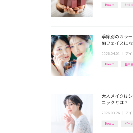
How to
おす
季節別のカラー
旬フェイスにな
2026.04.01
｜
アイ
How to
基本
大人メイクはシ
ニックとは？
2026.03.26
｜
アイ
How to
パー