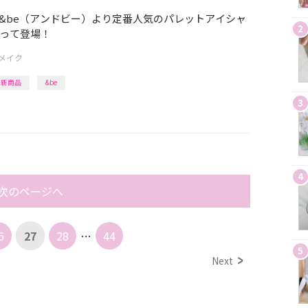
.8発売]&be（アンドビー）より定番人気のパレットアイシャ
2
って登場！
メイク
新商品
&be
3
4
次のページへ
6
27
28
…
44
5
Next