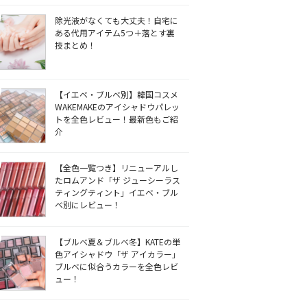
除光液がなくても大丈夫！自宅に
ある代用アイテム5つ＋落とす裏
技まとめ！
【イエベ・ブルベ別】韓国コスメ
WAKEMAKEのアイシャドウパレッ
トを全色レビュー！最新色もご紹
介
【全色一覧つき】リニューアルし
たロムアンド「ザ ジューシーラス
ティングティント」イエベ・ブル
ベ別にレビュー！
【ブルベ夏＆ブルベ冬】KATEの単
色アイシャドウ「ザ アイカラー」
ブルベに似合うカラーを全色レビ
ュー！