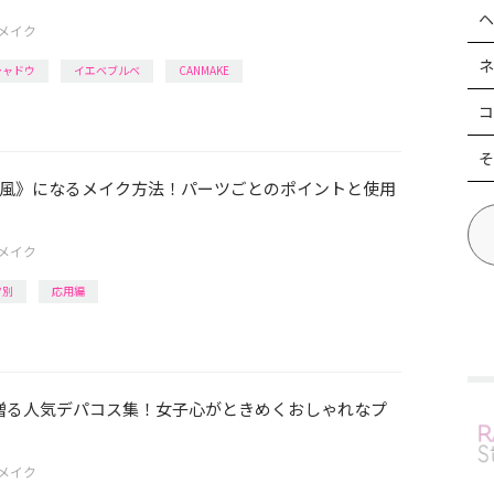
ヘ
メイク
ネ
シャドウ
イエベブルベ
CANMAKE
コ
そ
風》になるメイク方法！パーツごとのポイントと使用
メイク
ツ別
応用編
円で贈る人気デパコス集！女子心がときめくおしゃれなプ
メイク