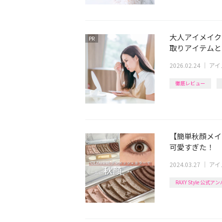
大人アイメイク
PR
取りアイテムと
2026.02.24
｜
アイ
徹底レビュー
【簡単秋顔メイ
可愛すぎた！
2024.03.27
｜
アイ
RAXY Style 公式