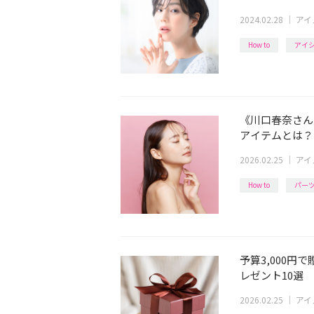
2024.02.28
｜
アイ
How to
アイ
《川口春奈さん
アイテムとは？
2026.02.25
｜
アイ
How to
パー
予算3,000
レゼント10選
2026.02.25
｜
アイ