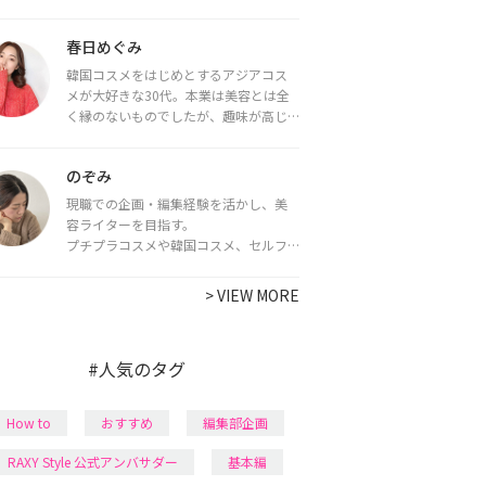
をお届けしていきます★
春日めぐみ
韓国コスメをはじめとするアジアコス
メが大好きな30代。本業は美容とは全
く縁のないものでしたが、趣味が高じ
てコスメコンシェルジュ・コスメライ
ター資格を取得し、現在は韓国コスメ
のぞみ
ライターとして活動中。
都内で16タイプパーソナルカラー診
現職での企画・編集経験を活かし、美
断・顔タイプ診断・骨格診断によるイ
容ライターを目指す。
メージコンサルティングも行っていま
プチプラコスメや韓国コスメ、セルフ
す。
ネイルに興味があり、美容系SNSや動画
で最新情報をチェック。家事や育児の合
>
VIEW MORE
間に取り入れられる時短美容テクも実
践中。日本化粧品検定1級保有。
#人気のタグ
How to
おすすめ
編集部企画
RAXY Style 公式アンバサダー
基本編