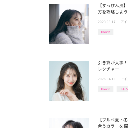
【すっぴん風】
方を攻略しよう
2023.03.17
｜
アイ
How to
引き算が大事！
レクチャー
2026.04.13
｜
アイ
How to
トレ
【ブルベ夏・冬
合うカラーを探