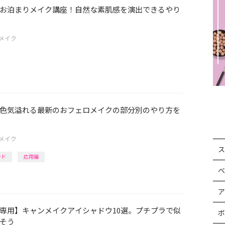
お泊まりメイク講座！自然な素肌感を演出できるやり
メイク
色気溢れる最新のおフェロメイクの部分別のやり方を
メイク
ス
ンド
応用編
ベ
ア
専用】キャンメイクアイシャドウ10選。プチプラで似
ボ
そう