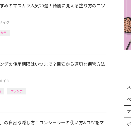
すめのマスカラ人気20選！綺麗に見える塗り方のコツ
メイク
スカラ
ンデの使用期限はいつまで？目安から適切な保管方法
メイク
ス
編
ファンデ
ベ
ア
」の自然な隠し方！コンシーラーの使い方&コツをマ
ボ