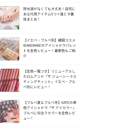
除光液がなくても大丈夫！自宅に
ある代用アイテム5つ＋落とす裏
技まとめ！
【イエベ・ブルベ別】韓国コスメ
WAKEMAKEのアイシャドウパレッ
トを全色レビュー！最新色もご紹
介
【全色一覧つき】リニューアルし
たロムアンド「ザ ジューシーラス
ティングティント」イエベ・ブル
ベ別にレビュー！
【ブルベ夏＆ブルベ冬】KATEの単
色アイシャドウ「ザ アイカラー」
ブルベに似合うカラーを全色レビ
ュー！