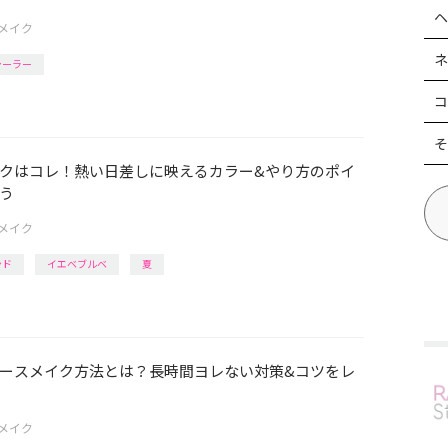
ヘ
メイク
ネ
シーラー
コ
そ
クはコレ！熱い日差しに映えるカラー&やり方のポイ
う
メイク
ンド
イエベブルベ
夏
ースメイク方法とは？長時間ヨレない対策&コツをレ
メイク