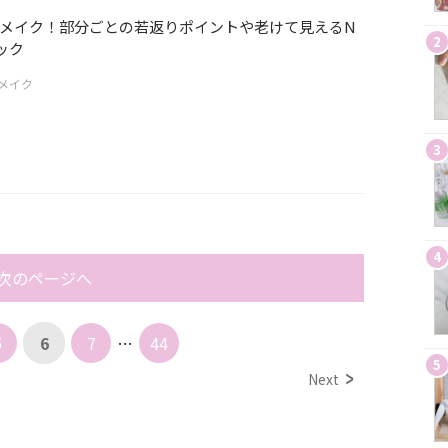
メイク！部分ごとの若返りポイントや老けて見えるN
2
ック
メイク
3
4
次のページへ
5
6
7
…
44
5
Next