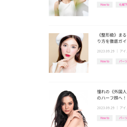
How to
化粧
《整形級》まる
り方を徹底ガイ
2023.09.29
｜
アイ
How to
パー
憧れの《外国人
のハーフ顔へ！
2023.09.29
｜
アイ
How to
パー