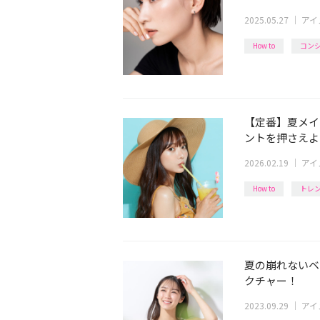
2025.05.27
｜
アイ
How to
コン
【定番】夏メイ
ントを押さえよ
2026.02.19
｜
アイ
How to
トレ
夏の崩れないベ
クチャー！
2023.09.29
｜
アイ