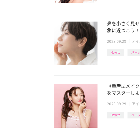
鼻を小さく見せ
象に近づこう！
2023.09.29
｜
アイ
How to
パー
《量産型メイク
をマスターしよ
2023.09.29
｜
アイ
How to
パー