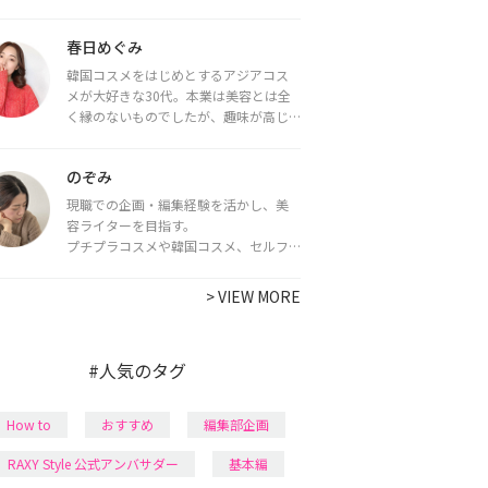
をお届けしていきます★
春日めぐみ
韓国コスメをはじめとするアジアコス
メが大好きな30代。本業は美容とは全
く縁のないものでしたが、趣味が高じ
てコスメコンシェルジュ・コスメライ
ター資格を取得し、現在は韓国コスメ
のぞみ
ライターとして活動中。
都内で16タイプパーソナルカラー診
現職での企画・編集経験を活かし、美
断・顔タイプ診断・骨格診断によるイ
容ライターを目指す。
メージコンサルティングも行っていま
プチプラコスメや韓国コスメ、セルフ
す。
ネイルに興味があり、美容系SNSや動画
で最新情報をチェック。家事や育児の合
>
VIEW MORE
間に取り入れられる時短美容テクも実
践中。日本化粧品検定1級保有。
#人気のタグ
How to
おすすめ
編集部企画
RAXY Style 公式アンバサダー
基本編