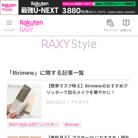
Rakuten RAXY
マイページ
お知らせ
「Ririmew」に関する記事一覧
【簡単マスク映え】Ririmewのおすすめグ
リッターで目元メイクを華やかに！
2023.02.17
｜
アイメイク
RAXY Style 公式アンバサダー
Ririmew
【美肌見え】アラサーOLにおすすめ！頬を