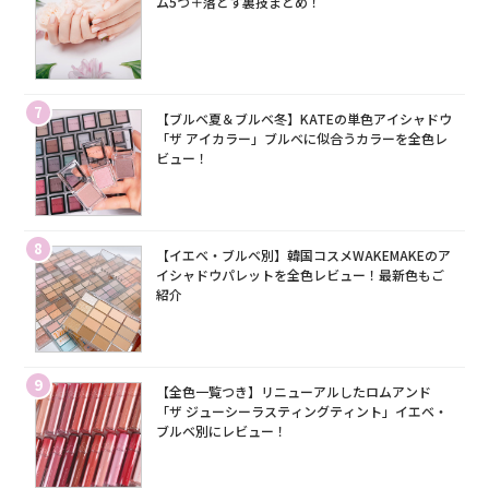
ム5つ＋落とす裏技まとめ！
7
【ブルベ夏＆ブルベ冬】KATEの単色アイシャドウ
「ザ アイカラー」ブルベに似合うカラーを全色レ
ビュー！
8
【イエベ・ブルベ別】韓国コスメWAKEMAKEのア
イシャドウパレットを全色レビュー！最新色もご
紹介
9
【全色一覧つき】リニューアルしたロムアンド
「ザ ジューシーラスティングティント」イエベ・
ブルベ別にレビュー！