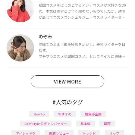
韓国コスメをはじめとするアジアコスメが大好きな30
代。本業は美容とは全く縁のないものでしたが、趣味
が高じてコスメコンシェルジュ・コスメライター資格
を取得し、現在は韓国コスメライターとして活動中。
都内で16タイプパーソナルカラー診断・顔タイプ診
断・骨格診断によるイメージコンサルティングも行っ
のぞみ
ています。
現職での企画・編集経験を活かし、美容ライターを目
指す。
プチプラコスメや韓国コスメ、セルフネイルに興味が
あり、美容系SNSや動画で最新情報をチェック。家事や
育児の合間に取り入れられる時短美容テクも実践中。
日本化粧品検定1級保有。
VIEW MORE
#人気のタグ
How to
おすすめ
編集部企画
RAXY Style 公式アンバサダー
基本編
韓国
アイシャドウ
徹底レビュー
トレンド
リップ