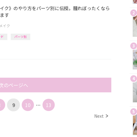
イク》のやり方をパーツ別に伝授。腫れぼったくなら
2
ます
メイク
ンド
パーツ別
3
4
次のページへ
8
9
10
…
13
5
Next