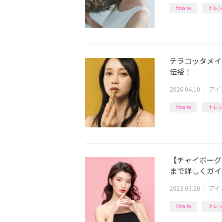
How to
トレ
テラコッタメイ
伝授！
2026.04.10
｜
アイ
How to
トレ
【チャイボーグ
まで詳しくガイ
2023.03.20
｜
アイ
How to
トレ