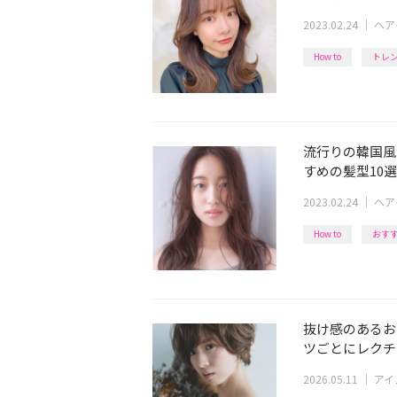
2023.02.24
｜
ヘア
How to
トレ
流行りの韓国風
すめの髪型10選
2023.02.24
｜
ヘア
How to
おす
抜け感のあるお
ツごとにレクチ
2026.05.11
｜
アイ