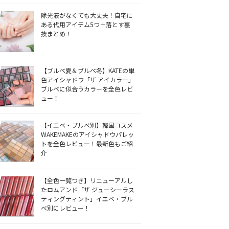
除光液がなくても大丈夫！自宅に
ある代用アイテム5つ＋落とす裏
技まとめ！
【ブルベ夏＆ブルベ冬】KATEの単
色アイシャドウ「ザ アイカラー」
ブルベに似合うカラーを全色レビ
ュー！
【イエベ・ブルベ別】韓国コスメ
WAKEMAKEのアイシャドウパレッ
トを全色レビュー！最新色もご紹
介
【全色一覧つき】リニューアルし
たロムアンド「ザ ジューシーラス
ティングティント」イエベ・ブル
ベ別にレビュー！