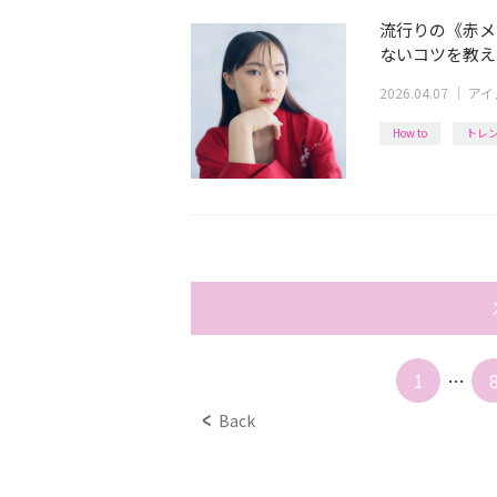
流行りの《赤メ
ないコツを教え
2026.04.07
｜
アイ
How to
トレ
1
…
Back