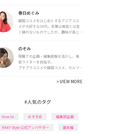
をお届けしていきます★
春日めぐみ
韓国コスメをはじめとするアジアコス
メが大好きな30代。本業は美容とは全
く縁のないものでしたが、趣味が高じ
てコスメコンシェルジュ・コスメライ
ター資格を取得し、現在は韓国コスメ
のぞみ
ライターとして活動中。
都内で16タイプパーソナルカラー診
現職での企画・編集経験を活かし、美
断・顔タイプ診断・骨格診断によるイ
容ライターを目指す。
メージコンサルティングも行っていま
プチプラコスメや韓国コスメ、セルフ
す。
ネイルに興味があり、美容系SNSや動画
で最新情報をチェック。家事や育児の合
>
VIEW MORE
間に取り入れられる時短美容テクも実
践中。日本化粧品検定1級保有。
#人気のタグ
How to
おすすめ
編集部企画
RAXY Style 公式アンバサダー
基本編