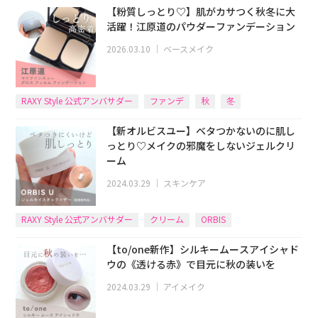
【粉質しっとり♡】肌がカサつく秋冬に大
活躍！江原道のパウダーファンデーション
2026.03.10
｜
ベースメイク
RAXY Style 公式アンバサダー
ファンデ
秋
冬
【新オルビスユー】ベタつかないのに肌し
っとり♡メイクの邪魔をしないジェルクリ
ーム
2024.03.29
｜
スキンケア
RAXY Style 公式アンバサダー
クリーム
ORBIS
【to/one新作】シルキームースアイシャド
ウの《透ける赤》で目元に秋の装いを
2024.03.29
｜
アイメイク