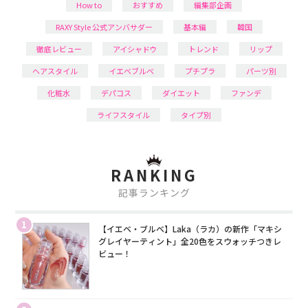
How to
おすすめ
編集部企画
RAXY Style 公式アンバサダー
基本編
韓国
徹底レビュー
アイシャドウ
トレンド
リップ
ヘアスタイル
イエベブルベ
プチプラ
パーツ別
化粧水
デパコス
ダイエット
ファンデ
ライフスタイル
タイプ別
RANKING
記事ランキング
1
【イエベ・ブルベ】Laka（ラカ）の新作「マキシ
グレイヤーティント」全20色をスウォッチつきレ
ビュー！