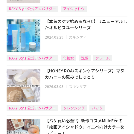
RAXY Style 公式アンバサダー
アイシャドウ
【本気のケア始めるなら‼︎】リニューアルし
たオルビスユーシリーズ
2024.03.29
｜
スキンケア
RAXY Style 公式アンバサダー
化粧水
洗顔
クリーム
ORBIS
【HONEY ROA/スキンケアシリーズ】マヌ
カハニーの恵みでしっとり
2026.03.03
｜
スキンケア
RAXY Style 公式アンバサダー
クレンジング
パック
【パケ買い必至‼】新作コスメMilleFéeの
「絵画アイシャドウ」イエベ向けカラーを
レビュー！