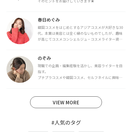
イのヒントをお届けしていきます★
春日めぐみ
韓国コスメをはじめとするアジアコスメが大好きな30
代。本業は美容とは全く縁のないものでしたが、趣味
が高じてコスメコンシェルジュ・コスメライター資格
を取得し、現在は韓国コスメライターとして活動中。
都内で16タイプパーソナルカラー診断・顔タイプ診
断・骨格診断によるイメージコンサルティングも行っ
のぞみ
ています。
現職での企画・編集経験を活かし、美容ライターを目
指す。
プチプラコスメや韓国コスメ、セルフネイルに興味が
あり、美容系SNSや動画で最新情報をチェック。家事や
育児の合間に取り入れられる時短美容テクも実践中。
日本化粧品検定1級保有。
VIEW MORE
#人気のタグ