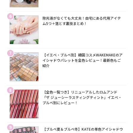
6
除光液がなくても大丈夫！自宅にある代用アイテ
ム5つ＋落とす裏技まとめ！
7
【イエベ・ブルベ別】韓国コスメWAKEMAKEのア
イシャドウパレットを全色レビュー！最新色もご
紹介
8
【全色一覧つき】リニューアルしたロムアンド
「ザ ジューシーラスティングティント」イエベ・
ブルベ別にレビュー！
9
【ブルベ夏＆ブルベ冬】KATEの単色アイシャドウ